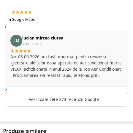
4.7
373 recenzii Google
●
Google Maps
lucian mircea ciurea
LM
acum o lună
Azi, 08.06.2026 am fost progrmat pentru revizie si
igienizare ale celor doua aparate de aer conditionat marca
VIVAX, achizitionate in anul 2024 de la Top Aer Conditionat
. Programarea s-a realizat rapid, telefonic prin
amabilitatea d-nei Flori de la secretariatul firmei. Am
primit mesaj cu o zi inainte pentru a confirma ora la care
va veni reprezentantul firmei Top Aer care se ocupa cu
Vezi toate cele 373 recenzii Google →
serviciile de mentenanta. D-l Mircea Marinica a fost foarte
punctual si a sosit la ora convenita de comun acord. A
efectuat operatiunile de revizie si igienizare foarte
profesional si mi-a oferit si citeva sfaturi si lamuriri privind
modul de folosire a aparatelor in cauza. Mentionez cu
Produse similare
aceasta ocazie ca si acum doi ani la montajul aparatelor ,