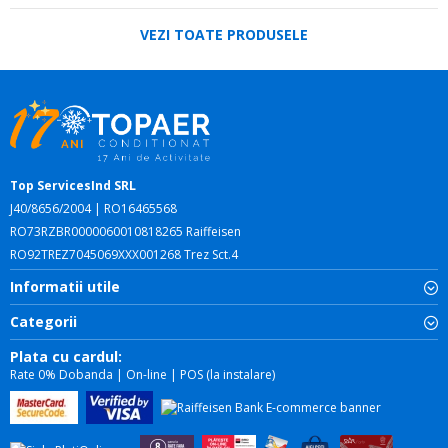
VEZI TOATE PRODUSELE
Top ServicesInd SRL
J40/8656/2004 | RO16465568
RO73RZBR0000060010818265 Raiffeisen
RO92TREZ7045069XXX001268 Trez Sct.4
Informatii utile
Categorii
Plata cu cardul:
Rate 0% Dobanda | On-line | POS (la instalare)