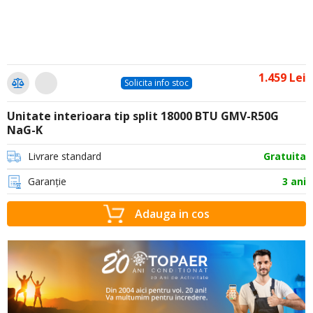
1.459 Lei
Solicita info stoc
Unitate interioara tip split 18000 BTU GMV-R50G
NaG-K
Livrare standard
Gratuita
Garanție
3 ani
Adauga in cos