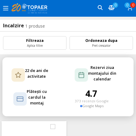
0
0
0
Incalzire
1
produse
Filtreaza
Ordoneaza dupa
Aplica filtre
Pret crescator
Rezervi ziua
22 de ani de
montajului din
activitate
calendar
4.7
Plătești cu
cardul la
373 recenzii Google
montaj
Google Maps