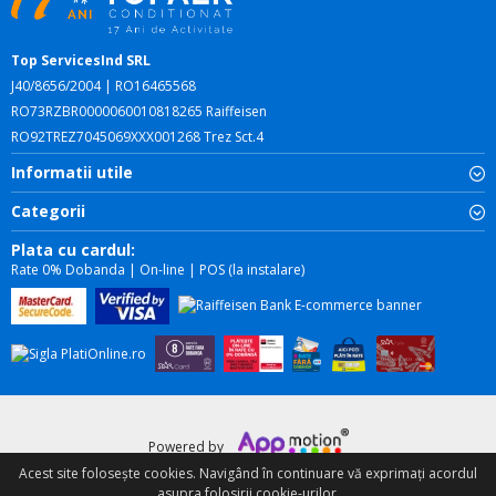
Top ServicesInd SRL
J40/8656/2004 | RO16465568
RO73RZBR0000060010818265 Raiffeisen
RO92TREZ7045069XXX001268 Trez Sct.4
Informatii utile
Categorii
Plata cu cardul:
Rate 0% Dobanda | On-line | POS (la instalare)
Powered by
Acest site foloseşte cookies. Navigând în continuare vă exprimați acordul
asupra folosirii cookie-urilor.