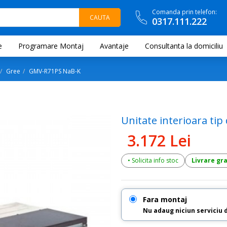
Comanda prin telefon:
0317.111.222
e
Programare Montaj
Avantaje
Consultanta la domiciliu
Gree
GMV-R71PS NaB-K
Unitate interioara t
3.172 Lei
• Solicita info stoc
Livrare gr
Fara montaj
Nu adaug niciun serviciu 