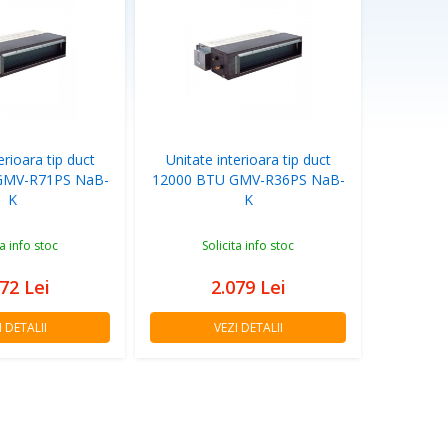
erioara tip duct
Unitate interioara tip duct
GMV-R71PS NaB-
12000 BTU GMV-R36PS NaB-
K
K
ta info stoc
Solicita info stoc
172
Lei
2.079
Lei
I DETALII
VEZI DETALII