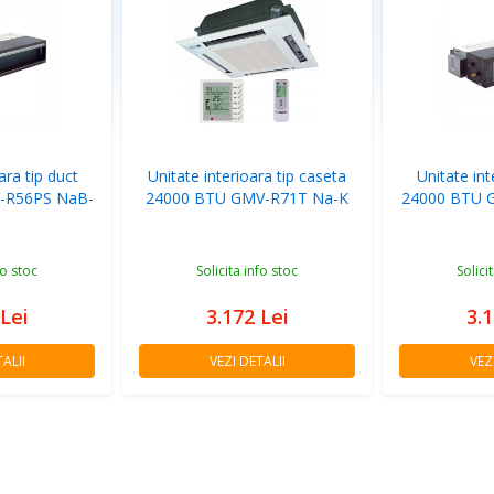
ara tip duct
Unitate interioara tip caseta
Unitate int
-R56PS NaB-
24000 BTU GMV-R71T Na-K
24000 BTU 
fo stoc
Solicita info stoc
Solici
Lei
3.172
Lei
3.
ALII
VEZI DETALII
VEZ