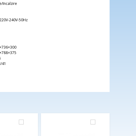
e/Incalzire
-220V-240V-50Hz
×736×300
×788×375
8
3/41