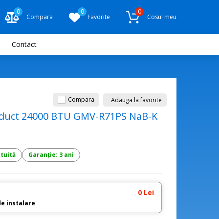
0
0
0
Compara
Favorite
Cosul meu
Contact
Compara
Adauga la favorite
ip duct 24000 BTU GMV-R71PS NaB-K
atuită
Garanție: 3 ani
0 Lei
de instalare