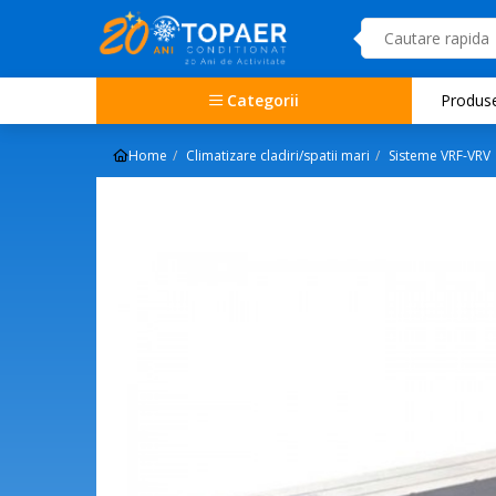
Categorii
Produs
Home
Climatizare cladiri/spatii mari
Sisteme VRF-VRV