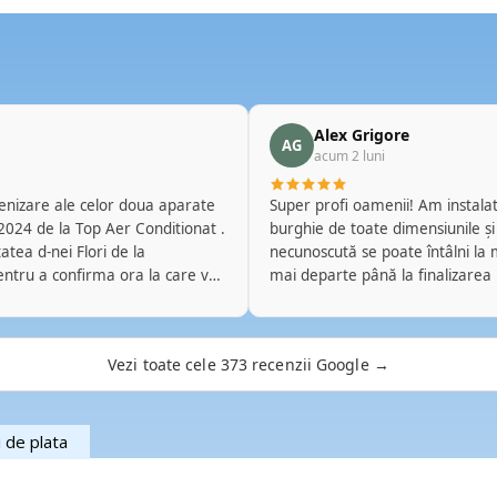
Alex Grigore
AG
acum 2 luni
ienizare ale celor doua aparate
Super profi oamenii! Am instalat 
 2024 de la Top Aer Conditionat .
burghie de toate dimensiunile și
necunoscută se poate întâlni la m
pentru a confirma ora la care va
mai departe până la finalizarea
erviciile de mentenanta. D-l
pe perete, fără mizerie în urmă
ra convenita de comun acord. A
mi-am pus cu ei două Daikin de 
fesional si mi-a oferit si citeva
Merge brici. Ălălalt e de câteva 
Vezi toate cele 373 recenzii Google →
z cu
obligație sau benficiu să fac ast
r , d-l Ciprian de la Top Aer
la detalii. Apreciez faptul ca
h cit si cu cardul la fata locului
i de plata
mail dupa efectuarea platii.
steia. Recomand si altor persoane