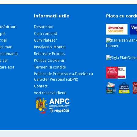
Informatii utile
Plata cu card
te/birouri
Despre noi
plit
Cum comand
cial
Cum Platesc?
tii mari
Instalare si Montaj
 Mentenanta
Returnare Produs
e aer
Politica Cookie-uri
atare apa
Termeni si conditii
Politica de Prelucrare a Datelor cu
Caracter Personal (GDPR)
Contact
Vezi recenzii clienti