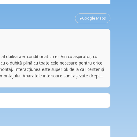
●
Google Maps
Bog
BZ
acum
al doilea aer condiționat cu ei. Vin cu aspirator, cu
Servicii ir
 cu o dubiță plină cu toate cele necesare pentru orice
a fost real
ontaj. Interacțiunea este super ok de la call center și
mentenanț
 montajului. Aparatele interioare sunt așezate drept
, iar cele exterioare prinse zdravăn. Marfa e bună. Eu
18.000 BTU în Pipera. Unul parcă e de anul trecut.
zile, și dă din coadă bine. Eu îi recomand. Nu am nicio
a. Pur și simplu așa au fost experiențele mele cu ei.