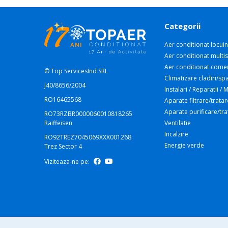
Categorii
Aer conditionat locuin
Aer conditionat multis
Aer conditionat comer
© Top ServicesInd SRL
Climatizare cladiri/spa
J40/8656/2004
Instalari / Reparatii /
RO16465568
Aparate filtrare/tratar
Aparate purificare/tr
RO73RZBR0000060010818265
Raiffeisen
Ventilatie
Incalzire
RO92TREZ7045069XXX001268
Energie verde
Trez Sector 4
Viziteaza-ne pe: