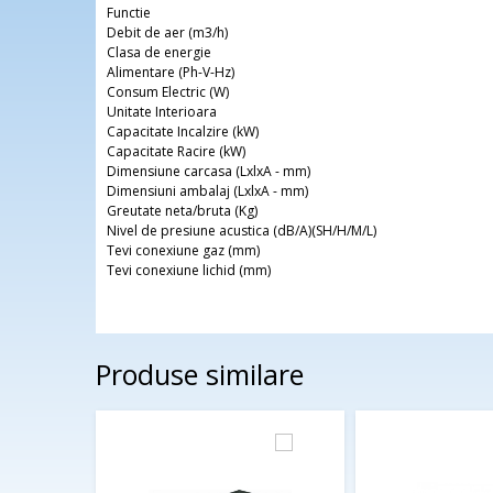
interesate sa apeleze la produsele si serviciile acestei
Functie
Debit de aer (m3/h)
Clasa de energie
Alimentare (Ph-V-Hz)
Consum Electric (W)
Unitate Interioara
Capacitate Incalzire (kW)
Capacitate Racire (kW)
Dimensiune carcasa (LxlxA - mm)
Dimensiuni ambalaj (LxlxA - mm)
Greutate neta/bruta (Kg)
Nivel de presiune acustica (dB/A)(SH/H/M/L)
Tevi conexiune gaz (mm)
Tevi conexiune lichid (mm)
Produse similare