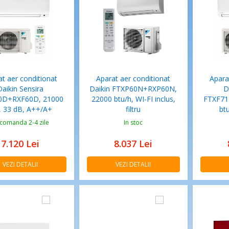
t aer conditionat
Aparat aer conditionat
Apara
Daikin Sensira
Daikin FTXP60N+RXP60N,
D
0D+RXF60D, 21000
22000 btu/h, WI-FI inclus,
FTXF71
, 33 dB, A++/A+
filtru
btu
 comanda 2-4 zile
In stoc
7.120
Lei
8.037
Lei
VEZI DETALII
VEZI DETALII