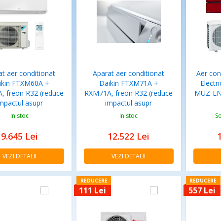
t aer conditionat
Aparat aer conditionat
Aer con
ikin FTXM60A +
Daikin FTXM71A +
Elect
, freon R32 (reduce
RXM71A, freon R32 (reduce
MUZ-LN8
mpactul asupr
impactul asupr
In stoc
In stoc
So
9.645
Lei
12.522
Lei
VEZI DETALII
VEZI DETALII
REDUCERE
REDUCERE
111 Lei
557 Lei