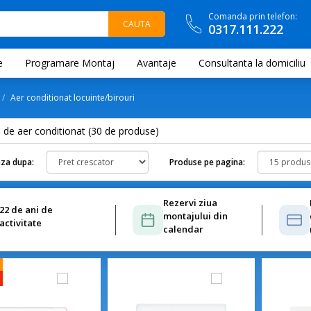
Comanda prin telefon:
0317.111.222
e
Programare Montaj
Avantaje
Consultanta la domiciliu
Aer conditionat locuinte/birouri
 de aer conditionat (
30
de produse)
za dupa:
Produse pe pagina:
Rezervi ziua
22 de ani de
montajului din
activitate
calendar