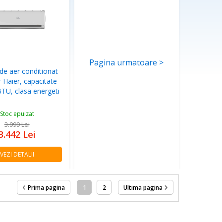
Pagina urmatoare >
de aer conditionat
r Haier, capacitate
TU, clasa energeti
Stoc epuizat
3.999
Lei
3.442
Lei
VEZI DETALII
Prima pagina
1
2
Ultima pagina