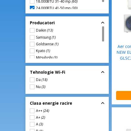
18.000BTU 31-40 mp
(60)
24.000BTU 41-50 mp
(30)
24000 BTU/h
(1)
Producatori
Daikin
(13)
Samsung
(1)
Goldsense
(1)
Aer co
Kyato
(1)
NEW EL
Mitsubishi
(3)
GLSC24
Haier
(1)
Whirlpool
(2)
Tehnologie Wi-Fi
LG
(4)
Da
(18)
Bosch
(2)
Nu
(3)
Yashido
(2)
Clasa energie racire
A++
(24)
A+
(2)
A
(3)