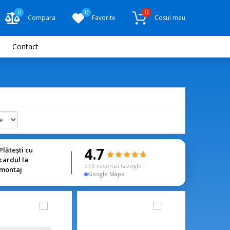
0
0
0
Compara
Favorite
Cosul meu
Contact
4.7
Plătești cu
cardul la
373 recenzii Google
montaj
Google Maps