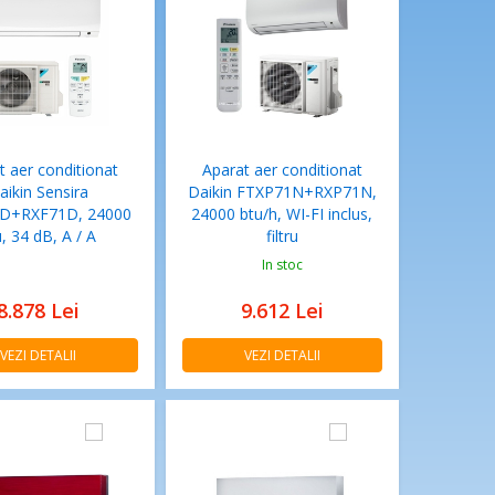
t aer conditionat
Aparat aer conditionat
aikin Sensira
Daikin FTXP71N+RXP71N,
D+RXF71D, 24000
24000 btu/h, WI-FI inclus,
, 34 dB, A / A
filtru
In stoc
8.878
Lei
9.612
Lei
VEZI DETALII
VEZI DETALII