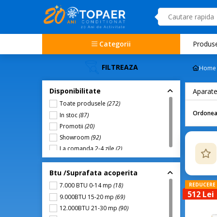
Categorii
Produs
FILTREAZA
Home
Disponibilitate
Aparate
Toate produsele
(272)
Ordonea
In stoc
(87)
Promotii
(20)
Showroom
(92)
La comanda 2-4 zile
(2)
Btu /Suprafata acoperita
REDUCERE
7.000 BTU 0-14 mp
(18)
512 Lei
9.000BTU 15-20 mp
(69)
12.000BTU 21-30 mp
(90)