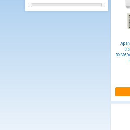
Apara
Da
RXM60A
i