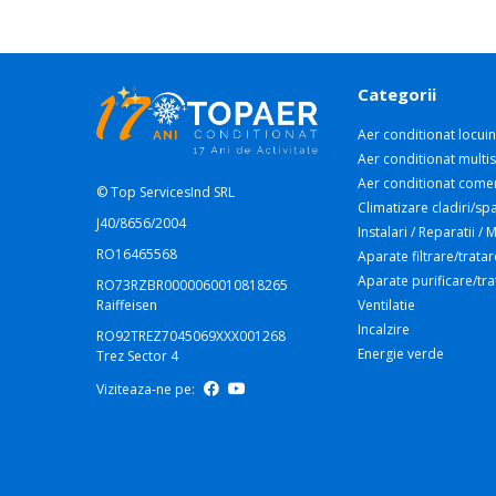
Categorii
Aer conditionat locuin
Aer conditionat multis
Aer conditionat comer
© Top ServicesInd SRL
Climatizare cladiri/spa
J40/8656/2004
Instalari / Reparatii /
RO16465568
Aparate filtrare/tratar
Aparate purificare/tr
RO73RZBR0000060010818265
Raiffeisen
Ventilatie
Incalzire
RO92TREZ7045069XXX001268
Energie verde
Trez Sector 4
Viziteaza-ne pe: