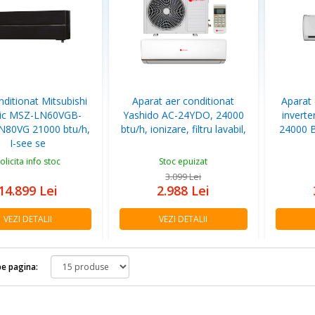
nditionat Mitsubishi
Aparat aer conditionat
Aparat 
ric MSZ-LN60VGB-
Yashido AC-24YDO, 24000
inverte
80VG 21000 btu/h,
btu/h, ionizare, filtru lavabil,
24000 B
I-see se
olicita info stoc
Stoc epuizat
3.099
Lei
14.899
Lei
2.988
Lei
VEZI DETALII
VEZI DETALII
e pagina: