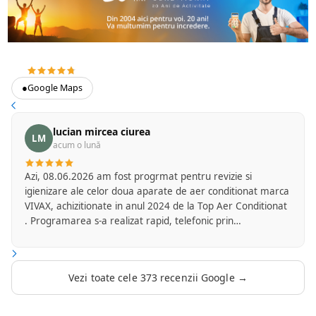
4.7
373 recenzii Google
●
Google Maps
lucian mircea ciurea
LM
acum o lună
Azi, 08.06.2026 am fost progrmat pentru revizie si
igienizare ale celor doua aparate de aer conditionat marca
VIVAX, achizitionate in anul 2024 de la Top Aer Conditionat
. Programarea s-a realizat rapid, telefonic prin
amabilitatea d-nei Flori de la secretariatul firmei. Am
primit mesaj cu o zi inainte pentru a confirma ora la care
va veni reprezentantul firmei Top Aer care se ocupa cu
Vezi toate cele 373 recenzii Google →
serviciile de mentenanta. D-l Mircea Marinica a fost foarte
punctual si a sosit la ora convenita de comun acord. A
efectuat operatiunile de revizie si igienizare foarte