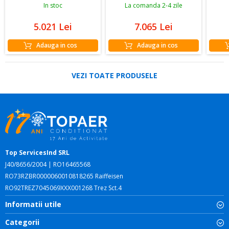
titan, freon R32, 30 dB,
a
In stoc
La comanda 2-4 zile
A++/A+
5.021
Lei
7.065
Lei
Adauga in cos
Adauga in cos
VEZI TOATE PRODUSELE
Top ServicesInd SRL
J40/8656/2004 | RO16465568
RO73RZBR0000060010818265 Raiffeisen
RO92TREZ7045069XXX001268 Trez Sct.4
Informatii utile
Categorii