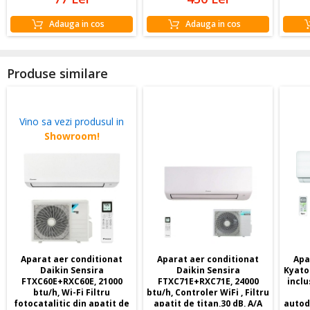
Adauga in cos
Adauga in cos
Produse similare
Vino sa vezi produsul in
Showroom!
Aparat aer conditionat
Aparat aer conditionat
Apa
Daikin Sensira
Daikin Sensira
Kyato
FTXC60E+RXC60E, 21000
FTXC71E+RXC71E, 24000
inclus
btu/h, Wi-Fi Filtru
btu/h, Controler WiFi , Filtru
fotocatalitic din apatit de
apatit de titan,30 dB, A/A
autod