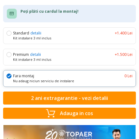
Poți plăti cu cardul la montaj!
Standard
detalii
+1.400 Lei
Kit instalare 3 ml inclus
Premium
detalii
+1.500 Lei
Kit instalare 3 ml inclus
Fara montaj
0 Lei
Nu adaug niciun serviciu de instalare
2 ani extragarantie - vezi detalii
Adauga in cos