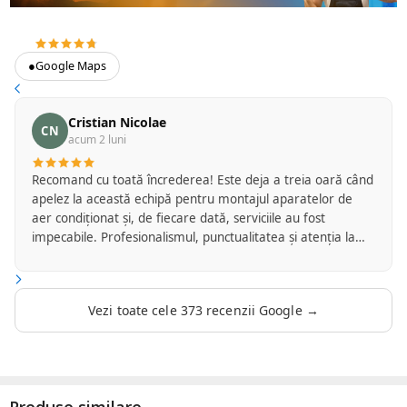
4.7
373 recenzii Google
●
Google Maps
Cristian Nicolae
CN
acum 2 luni
Recomand cu toată încrederea! Este deja a treia oară când
apelez la această echipă pentru montajul aparatelor de
aer condiționat și, de fiecare dată, serviciile au fost
impecabile. Profesionalismul, punctualitatea și atenția la
detalii îi caracterizează de la primul contact până la
finalizarea lucrării. Montajul a fost realizat cu grijă,
curățenie și respect față de proprietate, iar echipa a oferit
Vezi toate cele 373 recenzii Google →
explicații clare și soluții adaptate fiecărei situații. Se vede
experiența și seriozitatea cu care își desfășoară activitatea.
Este reconfortant să găsești profesioniști pe care te poți
baza de fiecare dată și pe care îi poți recomanda fără
rezerve. Cu siguranță voi apela din nou la serviciile lor și în