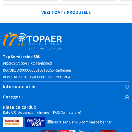
VEZI TOATE PRODUSELE
Top ServicesInd SRL
J40/8656/2004 | RO16465568
RO73RZBR0000060010818265 Raiffeisen
RO92TREZ7045069XXX001268 Trez Sct.4
Informatii utile
Categorii
Plata cu cardul:
Rate 0% Dobanda | On-line | POS (la instalare)