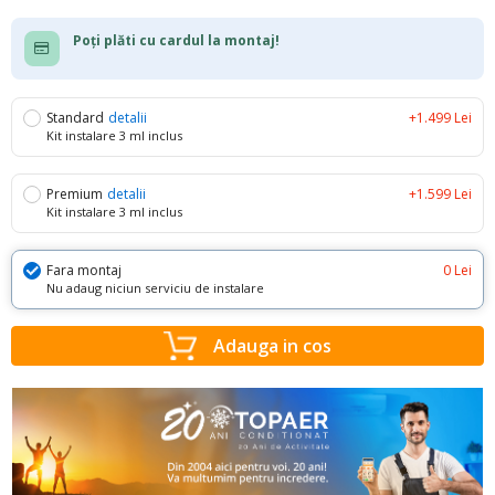
Poți plăti cu cardul la montaj!
Standard
detalii
+1.499 Lei
Kit instalare 3 ml inclus
Premium
detalii
+1.599 Lei
Kit instalare 3 ml inclus
Fara montaj
0 Lei
Nu adaug niciun serviciu de instalare
Adauga in cos