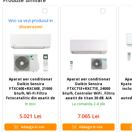
Produse similare
viitor. Mulțumesc pentru colaborarea excelentă și pentru
standardele ridicate de calitate! 👏❄️🏡
Vino sa vezi produsul in
Showroom!
Aparat aer conditionat
Aparat aer conditionat
Apa
Daikin Sensira
Daikin Sensira
Kyato
FTXC60E+RXC60E, 21000
FTXC71E+RXC71E, 24000
inclus
btu/h, Wi-Fi Filtru
btu/h, Controler WiFi , Filtru
fotocatalitic din apatit de
apatit de titan,30 dB, A/A
autod
titan, freon R32, 30 dB,
a
In stoc
La comanda 2-4 zile
A++/A+
5.021
Lei
7.065
Lei
Adauga in cos
Adauga in cos