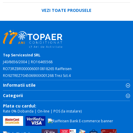
VEZI TOATE PRODUSELE
Top ServicesInd SRL
J40/8656/2004 | RO16465568
RO73RZBR0000060010818265 Raiffeisen
RO92TREZ7045069XXX001268 Trez Sct.4
Informatii utile
Categorii
Plata cu cardul:
Rate 0% Dobanda | On-line | POS (la instalare)