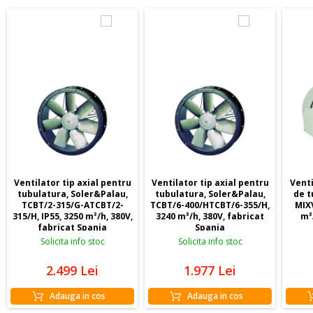
Ventilator tip axial pentru
Ventilator tip axial pentru
Venti
tubulatura, Soler&Palau,
tubulatura, Soler&Palau,
de t
TCBT/2-315/G-ATCBT/2-
TCBT/6-400/HTCBT/6-355/H,
MIXV
315/H, IP55, 3250 m³/h, 380V,
3240 m³/h, 380V, fabricat
m³
fabricat Spania
Spania
Solicita info stoc
Solicita info stoc
2.499
Lei
1.977
Lei
Adauga in cos
Adauga in cos