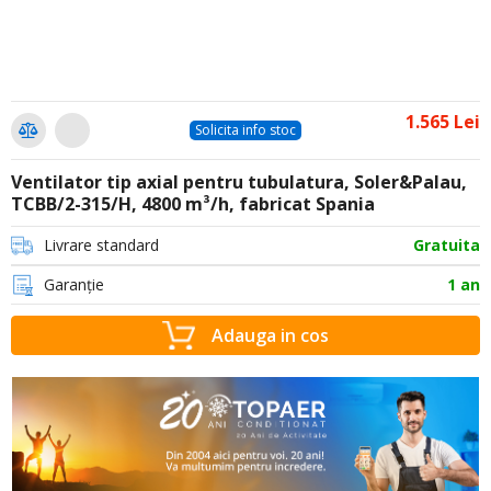
1.565 Lei
Solicita info stoc
Ventilator tip axial pentru tubulatura, Soler&Palau,
TCBB/2-315/H, 4800 m³/h, fabricat Spania
Livrare standard
Gratuita
Garanție
1 an
Adauga in cos