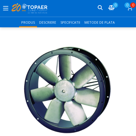
0
0
0
PRODUS
DESCRIERE
SPECIFICATII
METODE DE PLATA