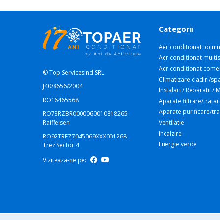
Categorii
Aer conditionat locuin
Aer conditionat multis
Aer conditionat comer
© Top ServicesInd SRL
Climatizare cladiri/spa
J40/8656/2004
Instalari / Reparatii /
RO16465568
Aparate filtrare/tratar
Aparate purificare/tr
RO73RZBR0000060010818265
Raiffeisen
Ventilatie
Incalzire
RO92TREZ7045069XXX001268
Energie verde
Trez Sector 4
Viziteaza-ne pe: