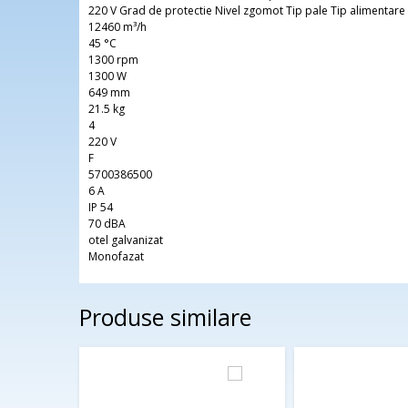
220 V Grad de protectie Nivel zgomot Tip pale Tip alimentare
12460 m³/h
45 °C
1300 rpm
1300 W
649 mm
21.5 kg
4
220 V
F
5700386500
6 A
IP 54
70 dBA
otel galvanizat
Monofazat
Produse similare