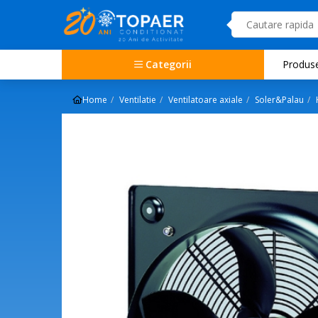
Categorii
Produs
Home
Ventilatie
Ventilatoare axiale
Soler&Palau