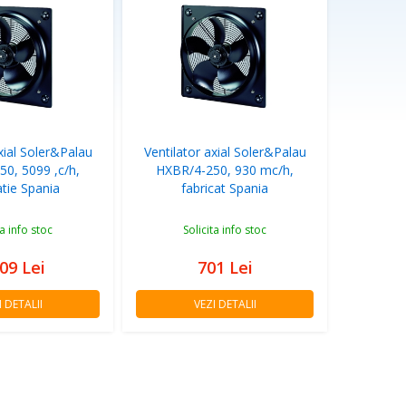
xial Soler&Palau
Ventilator axial Soler&Palau
0, 5099 ,c/h,
HXBR/4-250, 930 mc/h,
atie Spania
fabricat Spania
ta info stoc
Solicita info stoc
609
Lei
701
Lei
I DETALII
VEZI DETALII