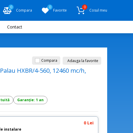
0
0
0
Compara
Favorite
Cosul meu
Contact
Compara
Adauga la favorite
r&Palau HXBR/4-560, 12460 mc/h,
atuită
Garanție: 1 an
0 Lei
de instalare