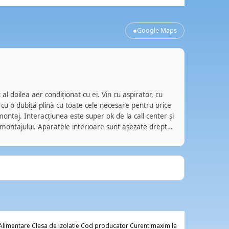
●
Google Maps
And
AG
acum
al doilea aer condiționat cu ei. Vin cu aspirator, cu
Recomand e
 cu o dubiță plină cu toate cele necesare pentru orice
montaj. Am
ontaj. Interacțiunea este super ok de la call center și
problema. 
 montajului. Aparatele interioare sunt așezate drept
ocupa de to
, iar cele exterioare prinse zdravăn. Marfa e bună. Eu
multumit!
18.000 BTU în Pipera. Unul parcă e de anul trecut.
zile, și dă din coadă bine. Eu îi recomand. Nu am nicio
a. Pur și simplu așa au fost experiențele mele cu ei.
limentare Clasa de izolatie Cod producator Curent maxim la