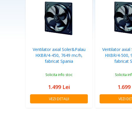
Ventilator axial Soler&Palau
Ventilator axia
HXBR/4-450, 7649 mc/h,
HXBR/4-500, 
fabricat Spania
fabricat 
Solicita info stoc
Solicita in
1.499
Lei
1.699
VEZI DETALII
VEZI DET