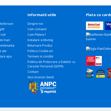
Informatii utile
Plata cu card
te/birouri
Despre noi
plit
Cum comand
cial
Cum Platesc?
tii mari
Instalare si Montaj
 Mentenanta
Returnare Produs
e aer
Politica Cookie-uri
atare apa
Termeni si conditii
Politica de Prelucrare a Datelor cu
Caracter Personal (GDPR)
Contact
Vezi recenzii clienti