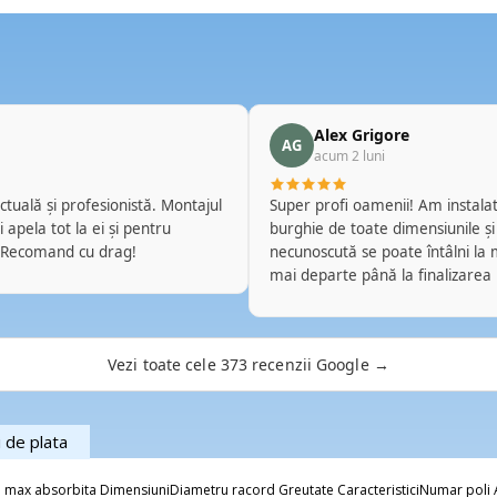
Alex Grigore
AG
acum 2 luni
ctuală și profesionistă. Montajul
Super profi oamenii! Am instalat 
 apela tot la ei și pentru
burghie de toate dimensiunile și
 Recomand cu drag!
necunoscută se poate întâlni la m
mai departe până la finalizarea
pe perete, fără mizerie în urmă
mi-am pus cu ei două Daikin de 
Merge brici. Ălălalt e de câteva 
Vezi toate cele 373 recenzii Google →
obligație sau benficiu să fac ast
i de plata
max absorbita DimensiuniDiametru racord Greutate CaracteristiciNumar poli A