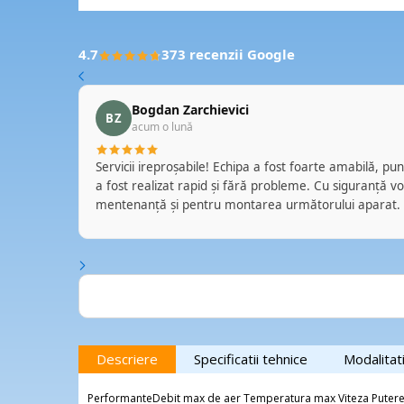
4.7
373 recenzii Google
Bogdan Zarchievici
BZ
acum o lună
a aparate
Servicii ireproșabile! Echipa a fost foarte amabilă, pun
nditionat .
a fost realizat rapid și fără probleme. Cu siguranță voi
mentenanță și pentru montarea următorului aparat.
la care va
a. D-l
 acord. A
 si citeva
Top Aer
ptul ca
ta locului
Descriere
Specificatii tehnice
Modalitat
latii.
or persoane
PerformanteDebit max de aer Temperatura max Viteza Putere 