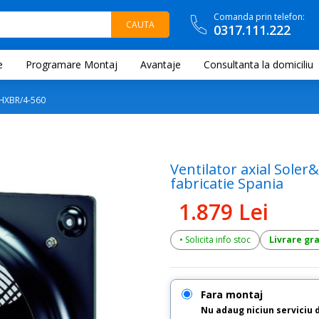
Comanda prin telefon:
0317.111.222
e
Programare Montaj
Avantaje
Consultanta la domiciliu
HXBR/4-560
Ventilator axial Sole
fabricatie Spania
1.879 Lei
• Solicita info stoc
Livrare gr
Fara montaj
Nu adaug niciun serviciu 