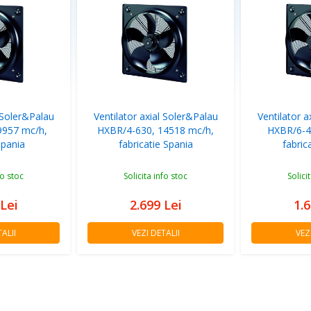
l Soler&Palau
Ventilator axial Soler&Palau
Ventilator a
9957 mc/h,
HXBR/4-630, 14518 mc/h,
HXBR/6-45
Spania
fabricatie Spania
fabric
fo stoc
Solicita info stoc
Solici
Lei
2.699
Lei
1.
ALII
VEZI DETALII
VEZ