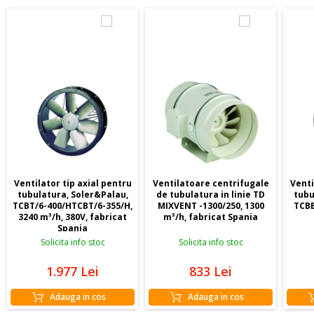
Ventilator tip axial pentru
Ventilatoare centrifugale
Venti
tubulatura, Soler&Palau,
de tubulatura in linie TD
tubu
TCBT/6-400/HTCBT/6-355/H,
MIXVENT -1300/250, 1300
TCBB
3240 m³/h, 380V, fabricat
m³/h, fabricat Spania
Spania
Solicita info stoc
Solicita info stoc
1.977
Lei
833
Lei
Adauga in cos
Adauga in cos