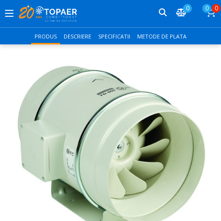
0
0
0
PRODUS
DESCRIERE
SPECIFICATII
METODE DE PLATA