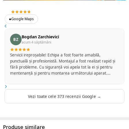
4.7
373 recenzii Google
●
Google Maps
Bogdan Zarchievici
BZ
acum 4 săptămâni
Servicii ireproșabile! Echipa a fost foarte amabilă,
punctuală și profesionistă. Montajul a fost realizat rapid și
fără probleme. Cu siguranță voi apela tot la ei și pentru
mentenanță și pentru montarea următorului aparat.
Recomand cu drag!
Vezi toate cele 373 recenzii Google →
Produse similare