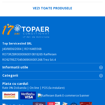
VEZI TOATE PRODUSELE
Top ServicesInd SRL
J40/8656/2004 | RO16465568
RO73RZBR0000060010818265 Raiffeisen
RO92TREZ7045069XXX001268 Trez Sct.4
Informatii utile
Categorii
Plata cu cardul:
Rate 0% Dobanda | On-line | POS (la instalare)