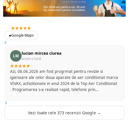
4.7
373 recenzii Google
●
Google Maps
lucian mircea ciurea
LM
acum o lună
Azi, 08.06.2026 am fost progrmat pentru revizie si
igienizare ale celor doua aparate de aer conditionat marca
VIVAX, achizitionate in anul 2024 de la Top Aer Conditionat
. Programarea s-a realizat rapid, telefonic prin
amabilitatea d-nei Flori de la secretariatul firmei. Am
primit mesaj cu o zi inainte pentru a confirma ora la care
va veni reprezentantul firmei Top Aer care se ocupa cu
Vezi toate cele 373 recenzii Google →
serviciile de mentenanta. D-l Mircea Marinica a fost foarte
punctual si a sosit la ora convenita de comun acord. A
efectuat operatiunile de revizie si igienizare foarte