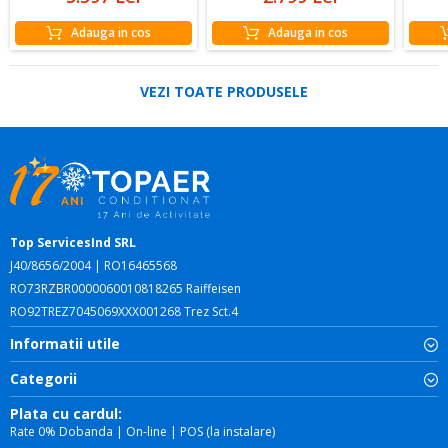
Adauga in cos
Adauga in cos
VEZI TOATE PRODUSELE
Top ServicesInd SRL
J40/8656/2004 | RO16465568
RO73RZBR0000060010818265 Raiffeisen
RO92TREZ7045069XXX001268 Trez Sct.4
Informatii utile
Categorii
Plata cu cardul:
Rate 0% Dobanda | On-line | POS (la instalare)