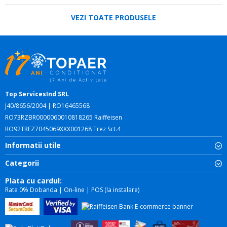
VEZI TOATE PRODUSELE
Top ServicesInd SRL
J40/8656/2004 | RO16465568
RO73RZBR0000060010818265 Raiffeisen
RO92TREZ7045069XXX001268 Trez Sct.4
Informatii utile
Categorii
Plata cu cardul:
Rate 0% Dobanda | On-line | POS (la instalare)