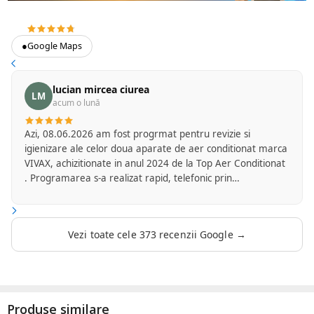
4.7
373 recenzii Google
●
Google Maps
lucian mircea ciurea
LM
acum o lună
Azi, 08.06.2026 am fost progrmat pentru revizie si
igienizare ale celor doua aparate de aer conditionat marca
VIVAX, achizitionate in anul 2024 de la Top Aer Conditionat
. Programarea s-a realizat rapid, telefonic prin
amabilitatea d-nei Flori de la secretariatul firmei. Am
primit mesaj cu o zi inainte pentru a confirma ora la care
va veni reprezentantul firmei Top Aer care se ocupa cu
Vezi toate cele 373 recenzii Google →
serviciile de mentenanta. D-l Mircea Marinica a fost foarte
punctual si a sosit la ora convenita de comun acord. A
efectuat operatiunile de revizie si igienizare foarte
profesional si mi-a oferit si citeva sfaturi si lamuriri privind
modul de folosire a aparatelor in cauza. Mentionez cu
Produse similare
aceasta ocazie ca si acum doi ani la montajul aparatelor ,