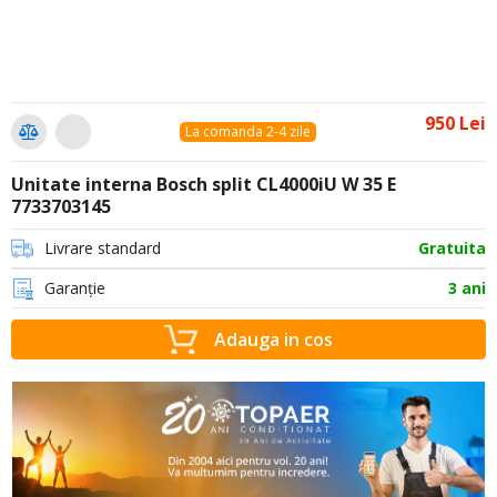
950 Lei
La comanda 2-4 zile
Unitate interna Bosch split CL4000iU W 35 E
7733703145
Livrare standard
Gratuita
Garanție
3 ani
Adauga in cos