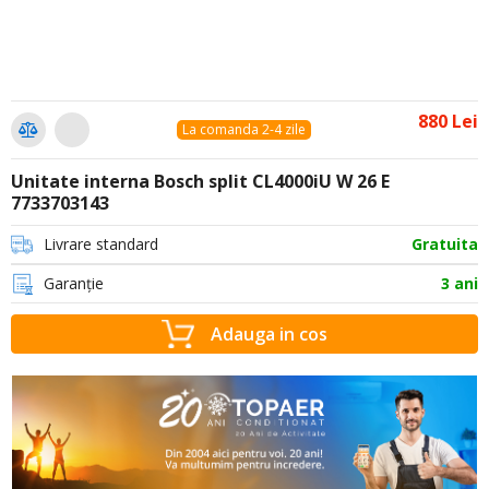
880 Lei
La comanda 2-4 zile
Unitate interna Bosch split CL4000iU W 26 E
7733703143
Livrare standard
Gratuita
Garanție
3 ani
Adauga in cos