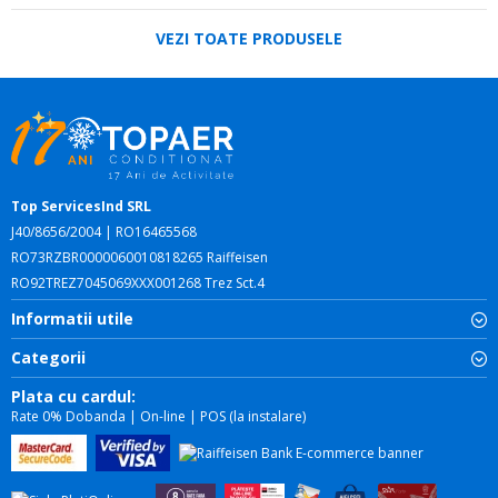
VEZI TOATE PRODUSELE
Top ServicesInd SRL
J40/8656/2004 | RO16465568
RO73RZBR0000060010818265 Raiffeisen
RO92TREZ7045069XXX001268 Trez Sct.4
Informatii utile
Categorii
Plata cu cardul:
Rate 0% Dobanda | On-line | POS (la instalare)