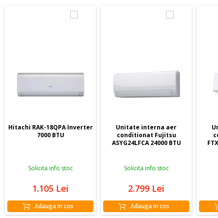
Hitachi RAK-18QPA Inverter
Unitate interna aer
U
7000 BTU
conditionat Fujitsu
c
ASYG24LFCA 24000 BTU
FTX
Solicita info stoc
Solicita info stoc
1.105
Lei
2.799
Lei
Adauga in cos
Adauga in cos