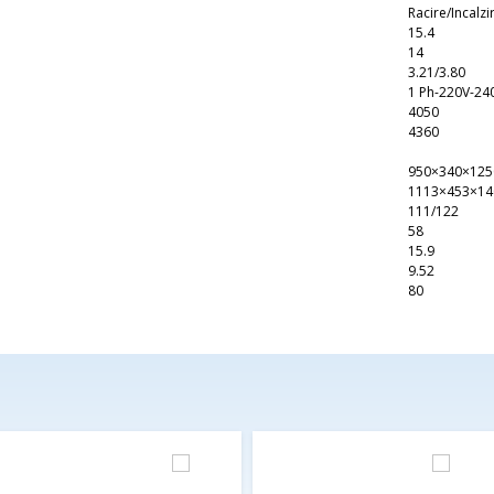
Racire/Incalzi
15.4
14
3.21/3.80
1 Ph-220V-24
4050
4360
950×340×125
1113×453×14
111/122
58
15.9
9.52
80