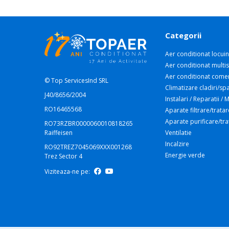
Categorii
Aer conditionat locuin
Aer conditionat multis
Aer conditionat comer
© Top ServicesInd SRL
Climatizare cladiri/spa
J40/8656/2004
Instalari / Reparatii /
RO16465568
Aparate filtrare/tratar
Aparate purificare/tr
RO73RZBR0000060010818265
Raiffeisen
Ventilatie
Incalzire
RO92TREZ7045069XXX001268
Energie verde
Trez Sector 4
Viziteaza-ne pe: