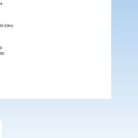
re
0V-50Hz
0
00