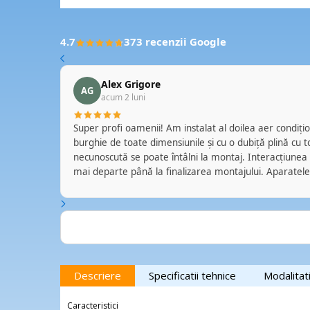
4.7
373 recenzii Google
Alex Grigore
AG
acum 2 luni
a aparate
Super profi oamenii! Am instalat al doilea aer condițion
nditionat .
burghie de toate dimensiunile și cu o dubiță plină cu 
necunoscută se poate întâlni la montaj. Interacțiunea e
la care va
mai departe până la finalizarea montajului. Aparatele
a. D-l
pe perete, fără mizerie în urmă, iar cele exterioare 
 acord. A
mi-am pus cu ei două Daikin de 18.000 BTU în Pipera.
 si citeva
Merge brici. Ălălalt e de câteva zile, și dă din coadă 
obligație sau benficiu să fac asta. Pur și simplu așa au
Top Aer
ptul ca
ta locului
Descriere
Specificatii tehnice
Modalitat
latii.
or persoane
Caracteristici