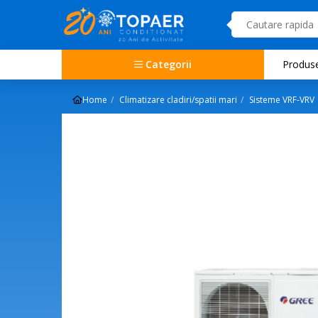
Categorii
Produs
Home
Climatizare cladiri/spatii mari
Sisteme VRF-VRV