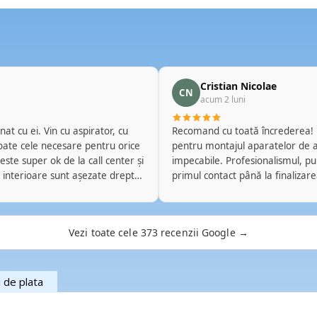
Cristian Nicolae
CN
acum 2 luni
at cu ei. Vin cu aspirator, cu
Recomand cu toată încrederea! Este deja a treia oară când apelez la această echipă
toate cele necesare pentru orice
pentru montajul aparatelor de aer condiționat și, de fieca
ste super ok de la call center și
impecabile. Profesionalismul, punc
 interioare sunt așezate drept
primul contact până la finalizarea lucrării. Montajul a fost realizat 
prinse zdravăn. Marfa e bună. Eu
respect față de proprietate, iar e
 Unul parcă e de anul trecut.
fiecărei situații. Se vede experie
bine. Eu îi recomand. Nu am nicio
Este reconfortant să găsești prof
Vezi toate cele 373 recenzii Google →
 fost experiențele mele cu ei.
care îi poți recomanda fără rezer
în viitor. Mulțumesc pentru colaborarea excelentă și pentru standardele ridicate de
calitate! 👏❄️🏡
i de plata