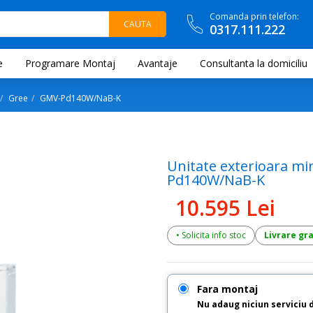
Comanda prin telefon:
0317.111.222
e
Programare Montaj
Avantaje
Consultanta la domiciliu
Gree
GMV-Pd140W/NaB-K
Unitate exterioara m
Pd140W/NaB-K
10.595 Lei
• Solicita info stoc
Livrare gr
Fara montaj
Nu adaug niciun serviciu 