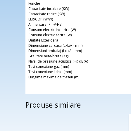
Functie
Capacitate incalzire (KW)
Capacitate racire (KW)
EER/COP (W/W)
Alimentare (Ph-V-Hz)
Consum electric incalzire (W)
Consum electric racire (W)
Unitate Exterioara
Dimensiune carcasa (LxlxA - mm)
Dimensiuni ambalaj (LxlxA - mm)
Greutate neta/bruta (Kg)
Nivel de presiune acustica (Hi) dB(A)
Tevi conexiune gaz (mm)
Tevi conexiune lichid (mm)
Lungime maxima de traseu (m)
Produse similare