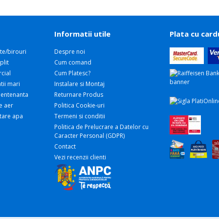
Informatii utile
Plata cu card
te/birouri
Despre noi
plit
Cum comand
cial
Cum Platesc?
tii mari
Instalare si Montaj
 Mentenanta
Returnare Produs
e aer
Politica Cookie-uri
atare apa
Termeni si conditii
Politica de Prelucrare a Datelor cu
Caracter Personal (GDPR)
Contact
Vezi recenzii clienti