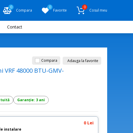
0
0
0
Compara
Favorite
Cosul meu
Contact
Compara
Adauga la favorite
ini VRF 48000 BTU-GMV-
atuită
Garanție: 3 ani
0 Lei
de instalare