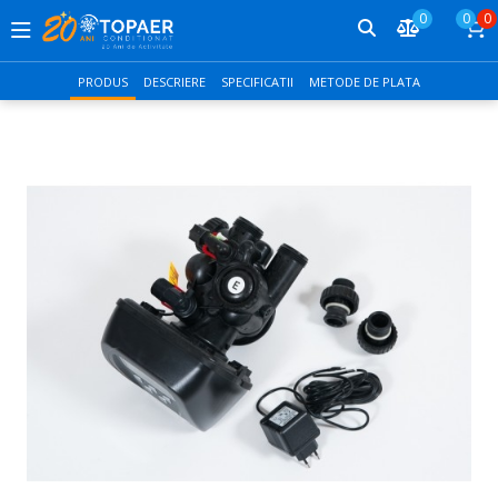
0
0
0
PRODUS
DESCRIERE
SPECIFICATII
METODE DE PLATA