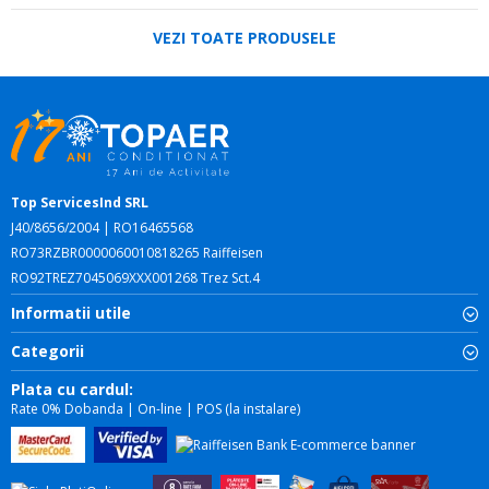
VEZI TOATE PRODUSELE
Top ServicesInd SRL
J40/8656/2004 | RO16465568
RO73RZBR0000060010818265 Raiffeisen
RO92TREZ7045069XXX001268 Trez Sct.4
Informatii utile
Categorii
Plata cu cardul:
Rate 0% Dobanda | On-line | POS (la instalare)