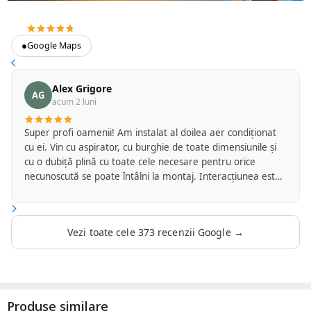
4.7
373 recenzii Google
●
Google Maps
Alex Grigore
AG
acum 2 luni
Super profi oamenii! Am instalat al doilea aer condiționat
cu ei. Vin cu aspirator, cu burghie de toate dimensiunile și
cu o dubiță plină cu toate cele necesare pentru orice
necunoscută se poate întâlni la montaj. Interacțiunea este
super ok de la call center și mai departe până la finalizarea
montajului. Aparatele interioare sunt așezate drept pe
perete, fără mizerie în urmă, iar cele exterioare prinse
Vezi toate cele 373 recenzii Google →
zdravăn. Marfa e bună. Eu mi-am pus cu ei două Daikin de
18.000 BTU în Pipera. Unul parcă e de anul trecut. Merge
brici. Ălălalt e de câteva zile, și dă din coadă bine. Eu îi
recomand. Nu am nicio obligație sau benficiu să fac asta.
Pur și simplu așa au fost experiențele mele cu ei.
Produse similare