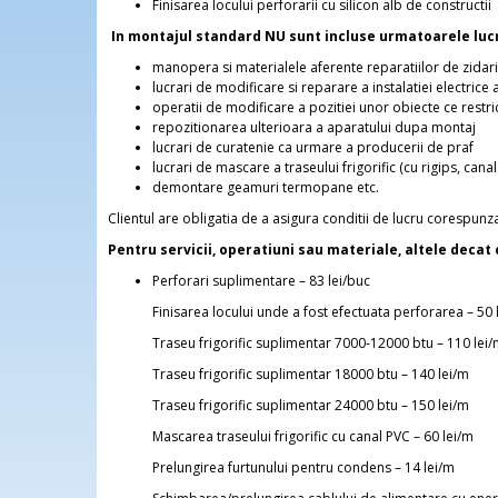
Finisarea locului perforarii cu silicon alb de constructii
In montajul standard NU sunt incluse urmatoarele lucr
manopera si materialele aferente reparatiilor de zidarie 
lucrari de modificare si reparare a instalatiei electrice 
operatii de modificare a pozitiei unor obiecte ce restr
repozitionarea ulterioara a aparatului dupa montaj
lucrari de curatenie ca urmare a producerii de praf
lucrari de mascare a traseului frigorific (cu rigips, canal
demontare geamuri termopane etc.
Clientul are obligatia de a asigura conditii de lucru corespun
Pentru servicii, operatiuni sau materiale, altele deca
Perforari suplimentare – 83 lei/buc
Finisarea locului unde a fost efectuata perforarea – 50 
Traseu frigorific suplimentar 7000-12000 btu – 110 lei
Traseu frigorific suplimentar 18000 btu – 140 lei/m
Traseu frigorific suplimentar 24000 btu – 150 lei/m
Mascarea traseului frigorific cu canal PVC – 60 lei/m
Prelungirea furtunului pentru condens – 14 lei/m