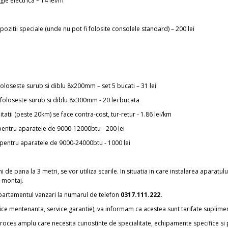
ie electrica – 14 lei/m
zitii speciale (unde nu pot fi folosite consolele standard) – 200 lei
i
 foloseste surub si diblu 8x200mm – set 5 bucati – 31 lei
e foloseste surub si diblu 8x300mm - 20 lei bucata
tatii (peste 20km) se face contra-cost, tur-retur - 1.86 lei/km
 pentru aparatele de 9000-12000btu - 200 lei
m pentru aparatele de 9000-24000btu - 1000 lei
 de pana la 3 metri, se vor utiliza scarile. In situatia in care instalarea aparatul
u montaj.
departamentul vanzari la numarul de telefon
0317.111.222.
ervice mentenanta, service garantie), va informam ca acestea sunt tarifate suplime
roces amplu care necesita cunostinte de specialitate, echipamente specifice si pr