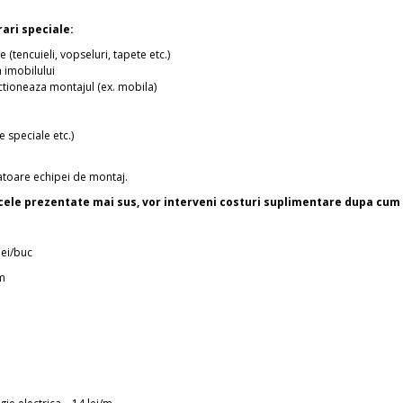
ari speciale:
(tencuieli, vopseluri, tapete etc.)
a imobilului
ictioneaza montajul (ex. mobila)
e speciale etc.)
zatoare echipei de montaj.
t cele prezentate mai sus, vor interveni costuri suplimentare dupa cu
lei/buc
/m