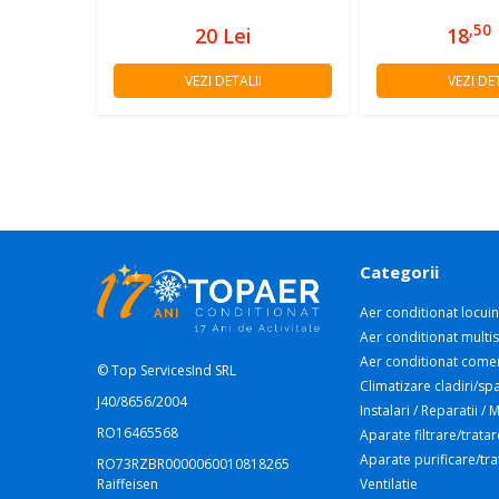
,50
20
Lei
18
VEZI DETALII
VEZI DET
Categorii
Aer conditionat locuin
Aer conditionat multis
Aer conditionat comer
© Top ServicesInd SRL
Climatizare cladiri/spa
J40/8656/2004
Instalari / Reparatii /
RO16465568
Aparate filtrare/tratar
Aparate purificare/tr
RO73RZBR0000060010818265
Raiffeisen
Ventilatie