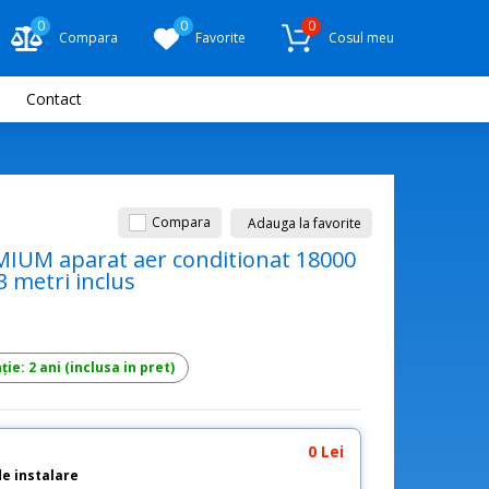
0
0
0
Compara
Favorite
Cosul meu
Contact
Compara
Adauga la favorite
EMIUM aparat aer conditionat 18000
3 metri inclus
ie: 2 ani (inclusa in pret)
0 Lei
de instalare