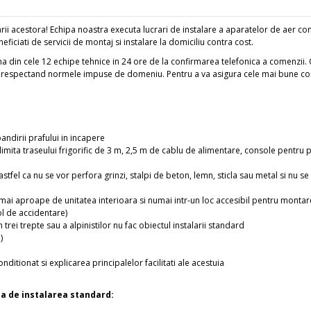
rii acestora! Echipa noastra executa lucrari de instalare a aparatelor de aer condi
ciati de servicii de montaj si instalare la domiciliu contra cost.
a din cele 12 echipe tehnice in 24 ore de la confirmarea telefonica a comenzii. 
i respectand normele impuse de domeniu. Pentru a va asigura cele mai bune cond
andirii prafului in incapere
n limita traseului frigorific de 3 m, 2,5 m de cablu de alimentare, console pentru 
tfel ca nu se vor perfora grinzi, stalpi de beton, lemn, sticla sau metal si nu se v
ai aproape de unitatea interioara si numai intr-un loc accesibil pentru montare si
col de accidentare)
 trei trepte sau a alpinistilor nu fac obiectul instalarii standard
)
ditionat si explicarea principalelor facilitati ale acestuia
ta de instalarea standard: