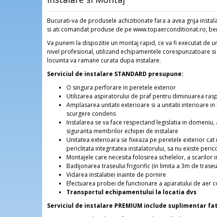
Bucurati-va de produsele achizitionate fara a avea grija instala
si ati comandat produse de pe www.topaerconditionat.ro, benefi
Va punem la dispozitie un montaj rapid, ce va fi executat de un
nivel profesional, utilizand echipamentele corespunzatoare s
locuinta va ramane curata dupa instalare.
Serviciul de instalare STANDARD presupune:
O singura perforare in peretele exterior
Utilizarea aspiratorului de praf pentru diminuarea rasp
Amplasarea unitatii exterioare si a unitatii interioare i
scurgere condens
Instalarea se va face respectand legislatia in domeniu, as
siguranta membrilor echipei de instalare
Unitatea exterioara se fixeaza pe peretele exterior cat m
periclitata integritatea instalatorului, sa nu existe peri
Montajele care necesita folosirea schelelor, a scarilor in
Badijonarea traseului frigorific (in limita a 3m de traseu
Vidarea instalatiei inainte de pornire
Efectuarea probei de functionare a aparatului de aer con
Transportul echipamentului la locatia dvs
Serviciul de instalare PREMIUM include suplimentar fa