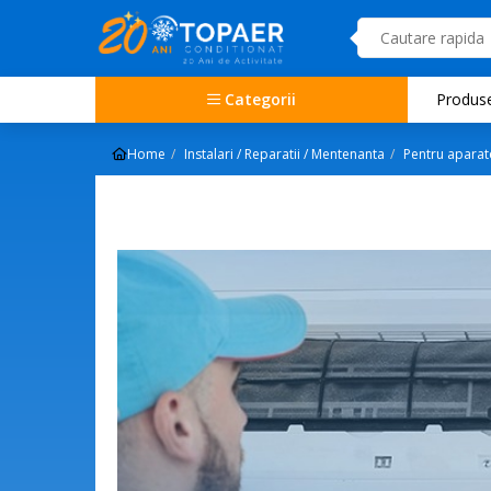
Categorii
Produs
Home
Instalari / Reparatii / Mentenanta
Pentru aparat