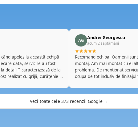
Andrei Georgescu
AG
acum 2 săptămâni
Recomand echipa! Oamenii sunt p
montaj. Am mai montat cu ei alt
a detalii îi caracterizează de la
problema. De mentionat serviciu
ocupa de tot inclusiv de finisajul
ii clare și soluții adaptate
multumit!
care își desfășoară activitatea.
oți baza de fiecare dată și pe
Vezi toate cele 373 recenzii Google →
ela din nou la serviciile lor și