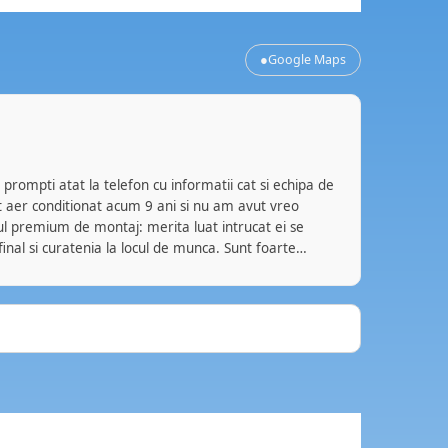
●
Google Maps
Bog
BZ
acum
rompti atat la telefon cu informatii cat si echipa de
Servicii ir
 aer conditionat acum 9 ani si nu am avut vreo
a fost real
l premium de montaj: merita luat intrucat ei se
mentenanț
 final si curatenia la locul de munca. Sunt foarte