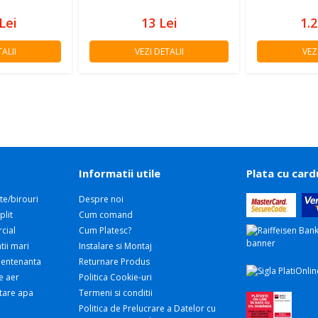
Lei
13
Lei
1.
ALII
VEZI DETALII
VEZ
Informatii utile
Plata cu card
te/birouri
Despre noi
plit
Cum comand
cial
Cum Platesc?
tii mari
Instalare si Montaj
 Mentenanta
Returnare Produs
e aer
Politica Cookie-uri
atare apa
Termeni si conditii
Politica de Prelucrare a Datelor cu