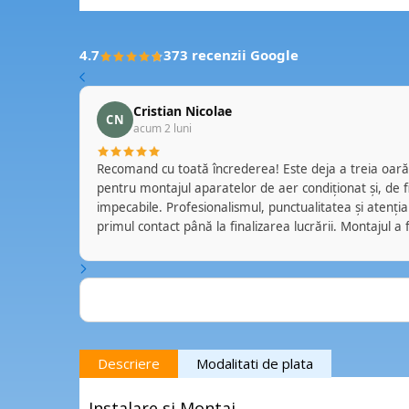
4.7
373 recenzii Google
Cristian Nicolae
CN
acum 2 luni
a aparate
Recomand cu toată încrederea! Este deja a treia oară când apelez la această echipă
nditionat .
pentru montajul aparatelor de aer condiționat și, de fiecare dată, serviciile au fost
impecabile. Profesionalismul, punctualitatea și atenția l
la care va
primul contact până la finalizarea lucrării. Montajul a fost realizat cu grijă, curățenie și
a. D-l
respect față de proprietate, iar echipa a oferit explicaț
 acord. A
fiecărei situații. Se vede experiența și seriozitatea cu 
 si citeva
Este reconfortant să găsești profesioniști pe care te p
care îi poți recomanda fără rezerve. Cu siguranță voi ap
Top Aer
în viitor. Mulțumesc pentru colaborarea excelentă și pentru standardele ridicate de
ptul ca
calitate! 👏❄️🏡
ta locului
Descriere
Modalitati de plata
latii.
or persoane
Instalare si Montaj