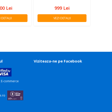
200
Lei
999
Lei
I DETALII
VEZI DETALII
ul
Viziteaza-ne pe Facebook