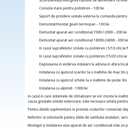
Schimbarea/prelungirea cablului de alimentare cu energ
Consola mare pentru polistiren – 100 lei
Suport de prindere unitate externa la comanda pentru po
Demontat/montat geam termopan – 100 lei
Demontat aparat aer conditionat 7000-12000 – 200 lei
Demontat aparat aer conditionat 18000-24000 - 300 le
In cazul suprafetelor izolate cu polistiren ( 5/10 cm) se
In cazul suprafetelor izolate cu polistiren (15/20 cm) s
Deplasarea in vederea instalarii la adresa in afara locali
Instalarea cu ajutorul scarilor la o inaltime de max 3m
Instalarea cu ajutorul schelei la o inaltime de peste 3
Instalarea cu alpinist - 1000 lei
In cazul in care sistemele de climatizare se vor monta la inaltimi
cauza greutatii unitatii exterioare, este necesara schela pentr
Pentru detalii suplimentare in privinta costurilor contactati 
Referitor la solicitarile pentru zilele de sambata (instalari, s
Montajul si instalarea unui aparat de aer conditionat este un p