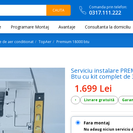
Comanda prin telefon:
0317.111.222
e
Programare Montaj
Avantaje
Consultanta la domiciliu
e de aer conditionat
TopAer
Premium 18000 btu
Serviciu instalare PR
Btu cu kit complet de 
1.699 Lei
•
Livrare gratuită
Garanț
Fara montaj
Nu adaug niciun serviciu 