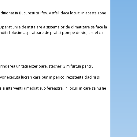
tionat in Bucuresti si Ilfov. Astfel, daca locuiti in aceste zone
Operatiunile de instalare a sistemelor de climatizare se face la
itii folosim aspiratoare de praf si pompe de vid, astfel ca
prinderea unitatii exterioare, stecher, 3 m furtun pentru
or executa lucrari care pun in pericol rezistenta cladirii si
 interventii (imediat sub fereastra, in locuri in care sa nu fie