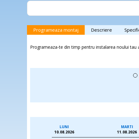
 si citeva
Este reconfortant să găsești profesioniști pe care te p
care îi poți recomanda fără rezerve. Cu siguranță voi ap
Top Aer
în viitor. Mulțumesc pentru colaborarea excelentă și pentru standardele ridicate de
ptul ca
calitate! 👏❄️🏡
ta locului
Programeaza montaj
Descriere
Specifi
latii.
or persoane
Programeaza-te din timp pentru instalarea noului tau 
LUNI
MARTI
10.08.2026
11.08.2026