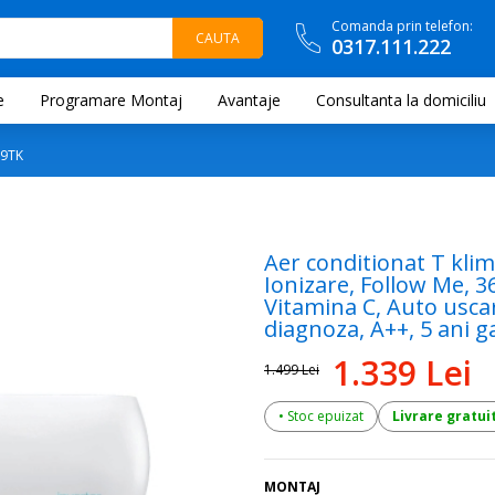
Comanda prin telefon:
0317.111.222
e
Programare Montaj
Avantaje
Consultanta la domiciliu
09TK
Aer conditionat T kli
Ionizare, Follow Me, 36
Vitamina C, Auto uscar
diagnoza, A++, 5 ani 
1.339 Lei
1.499 Lei
• Stoc epuizat
Livrare gratui
MONTAJ