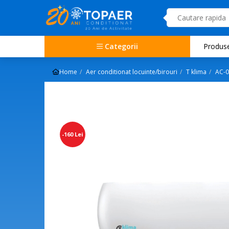
Categorii
Produs
Home
Aer conditionat locuinte/birouri
T klima
AC-
-160 Lei