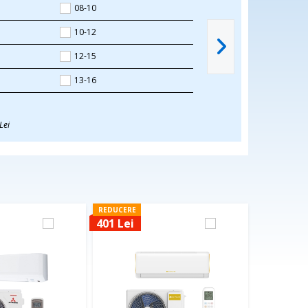
08-10
10-12
12-15
13-16
Lei
REDUCERE
401 Lei