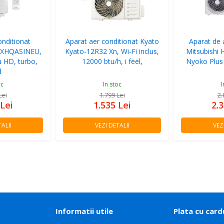
onditionat
Aparat aer conditionat Kyato
Aparat de 
TXHQASINEU,
Kyato-12R32 Xn, Wi-Fi inclus,
Mitsubishi 
ru HD, turbo,
12000 btu/h, i feel,
Nyoko Plu
d
oc
In stoc
I
Lei
1.799
Lei
2
Lei
1.535
Lei
2.
ALII
VEZI DETALII
VEZ
Informatii utile
Plata cu card