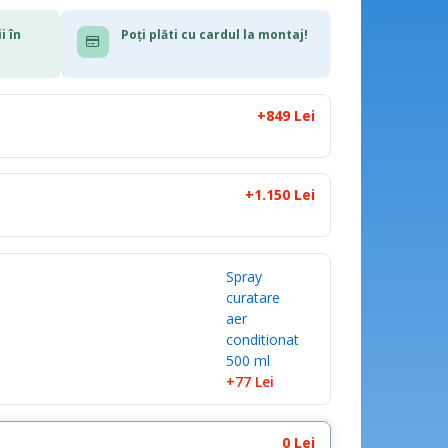
i în
Poți plăti cu cardul la montaj!
+849 Lei
+1.150 Lei
Spray
curatare
aer
conditionat
500 ml
+77
Lei
0 Lei