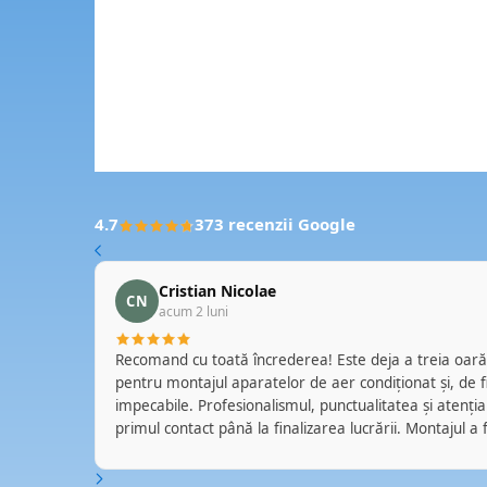
4.7
373 recenzii Google
Cristian Nicolae
CN
acum 2 luni
a aparate
Recomand cu toată încrederea! Este deja a treia oară când apelez la această echipă
nditionat .
pentru montajul aparatelor de aer condiționat și, de fiecare dată, serviciile au fost
impecabile. Profesionalismul, punctualitatea și atenția l
la care va
primul contact până la finalizarea lucrării. Montajul a fost realizat cu grijă, curățenie și
a. D-l
respect față de proprietate, iar echipa a oferit explicaț
 acord. A
fiecărei situații. Se vede experiența și seriozitatea cu 