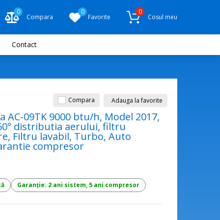
0
0
0
Compara
Favorite
Cosul meu
Contact
Compara
Adauga la favorite
ma AC-09TK 9000 btu/h, Model 2017,
0° distributia aerului, filtru
e, Filtru lavabil, Turbo, Auto
garantie compresor
tă
Garanție: 2 ani sistem, 5 ani compresor