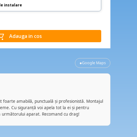
de instalare
Adauga in cos
●
Google Maps
Ale
AG
acum
ost foarte amabilă, punctuală și profesionistă. Montajul
Super profi
bleme. Cu siguranță voi apela tot la ei și pentru
burghie de
 următorului aparat. Recomand cu drag!
necunoscut
mai depart
pe perete,
mi-am pus 