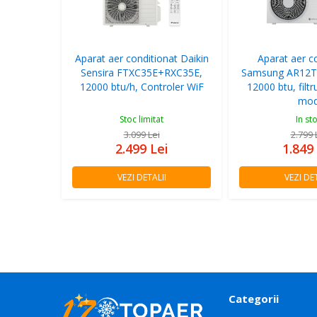
Aparat aer conditionat Daikin
Aparat aer c
Sensira FTXC35E+RXC35E,
Samsung AR12
12000 btu/h, Controler WiF
12000 btu, filt
mo
Stoc limitat
In st
3.099
Lei
2.799
2.499
Lei
1.849
VEZI DETALII
VEZI DET
Categorii