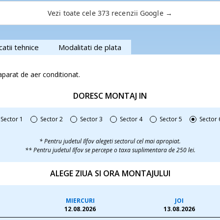
oți baza de fiecare dată și pe
Vezi toate cele 373 recenzii Google →
ela din nou la serviciile lor și
catii tehnice
Modalitati de plata
aparat de aer conditionat.
DORESC MONTAJ IN
Sector 1
Sector 2
Sector 3
Sector 4
Sector 5
Sector 
* Pentru judetul Ilfov alegeti sectorul cel mai apropiat.
** Pentru judetul Ilfov se percepe o taxa suplimentara de 250 lei.
ALEGE ZIUA SI ORA MONTAJULUI
MIERCURI
JOI
12.08.2026
13.08.2026