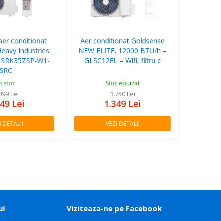
aer conditionat
Aer conditionat Goldsense
Heavy Industries
NEW ELITE, 12000 BTU/h –
s SRK35ZSP-W1-
GLSC12EL – Wifi, filtru c
SRC
n stoc
Stoc epuizat
.899
Lei
1.750
Lei
349
Lei
1.349
Lei
I DETALII
VEZI DETALII
ul
Viziteaza-ne pe Facebook