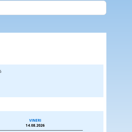
Merge brici
obligație s
6
VINERI
14.08.2026