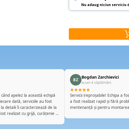
Nu adaug niciun serviciu 
Bogdan Zarchievici
BZ
acum 4 săptămâni
Servicii ireproșabile! Echipa a f
a fost realizat rapid și fără pro
a detalii îi caracterizează de la
mentenanță și pentru montarea
ii clare și soluții adaptate
care își desfășoară activitatea.