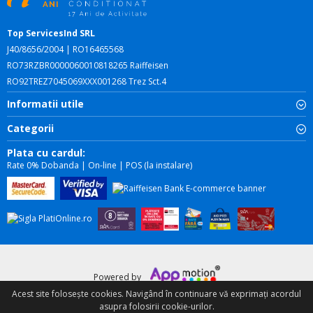
Top ServicesInd SRL
J40/8656/2004 | RO16465568
RO73RZBR0000060010818265 Raiffeisen
RO92TREZ7045069XXX001268 Trez Sct.4
Informatii utile
Categorii
Plata cu cardul:
Rate 0% Dobanda | On-line | POS (la instalare)
Powered by
Acest site foloseşte cookies. Navigând în continuare vă exprimați acordul
asupra folosirii cookie-urilor.