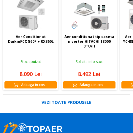
Aer Conditionat
Aer conditionat tip caseta
Aer
DaikinFCQG60F + RXS60L
inverter HITACHI 18000
YC48D
BTU/H
Stoc epuizat
Solicita info stoc
8.090
Lei
8.492
Lei
Adauga in cos
Adauga in cos
VEZI TOATE PRODUSELE