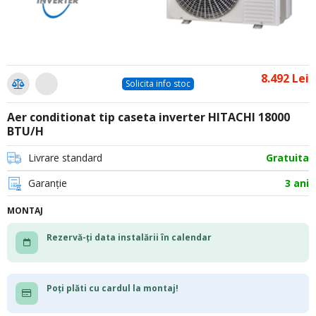
8.492 Lei
Solicita info stoc
Aer conditionat tip caseta inverter HITACHI 18000
BTU/H
Livrare standard
Gratuita
Garanție
3 ani
MONTAJ
Rezervă-ți data instalării în calendar
Poți plăti cu cardul la montaj!