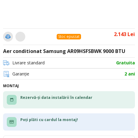
2.143 Lei
Stoc epuizat
Aer conditionat Samsung AR09HSFSBWK 9000 BTU
Livrare standard
Gratuita
Garanție
2 ani
MONTAJ
Rezervă-ți data instalării în calendar
Poți plăti cu cardul la montaj!