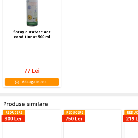
Spray curatare aer
conditionat 500 ml
77
Lei
Adauga in cos
Produse similare
REDUCERE
REDUCERE
REDUC
300 Lei
750 Lei
219 