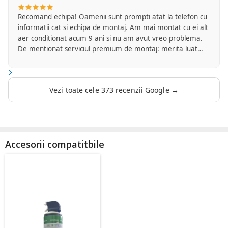
Recomand echipa! Oamenii sunt prompti atat la telefon cu
informatii cat si echipa de montaj. Am mai montat cu ei alt
aer conditionat acum 9 ani si nu am avut vreo problema.
De mentionat serviciul premium de montaj: merita luat
intrucat ei se ocupa de tot inclusiv de finisajul final si
curatenia la locul de munca. Sunt foarte multumit!
Vezi toate cele 373 recenzii Google →
Accesorii compatitbile