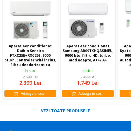
Aparat aer conditionat
Aparat aer conditionat
Apa
Daikin Sensira
Samsung AR09TXHQASINEU,
Kyato-
FTXC25E+RXC25E, 9000
9000 btu, filtru HD, turbo,
900
btu/h, Controler WiFi inclus,
mod noapte, A++/ A+
autod
Filtru deodorizant cu
a
apatit de Titan, freon R32,
In stoc
In stoc
20 dB, A++/A+
2.699
Lei
2.499
Lei
2.399
Lei
1.749
Lei
Adauga in cos
Adauga in cos
VEZI TOATE PRODUSELE