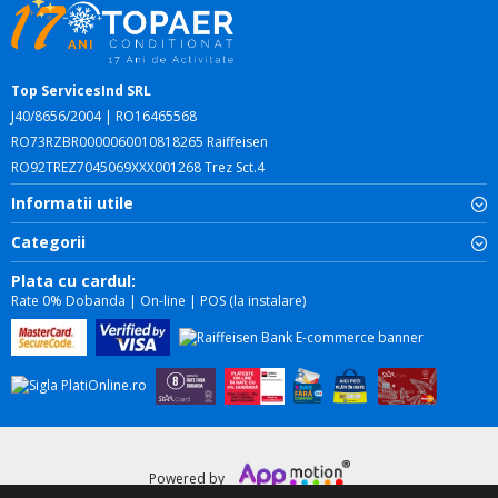
Top ServicesInd SRL
J40/8656/2004 | RO16465568
RO73RZBR0000060010818265 Raiffeisen
RO92TREZ7045069XXX001268 Trez Sct.4
Informatii utile
Categorii
Plata cu cardul:
Rate 0% Dobanda | On-line | POS (la instalare)
Powered by