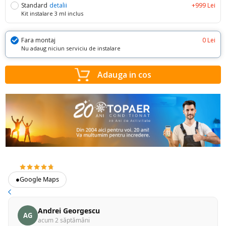
Standard
detalii
+999 Lei
Kit instalare 3 ml inclus
Fara montaj
0 Lei
Nu adaug niciun serviciu de instalare
Adauga in cos
4.7
373 recenzii Google
●
Google Maps
Andrei Georgescu
AG
acum 2 săptămâni