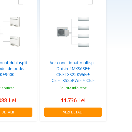
onat dublusplit
Aer conditionat multisplit
odel de podea
Daikin 4MXS68F+
0+9000
CE.FTXS25KWiFi+
CE.FTXS25KWiFi+ CE.F
c epuizat
Solicita info stoc
088
Lei
11.736
Lei
I DETALII
VEZI DETALII