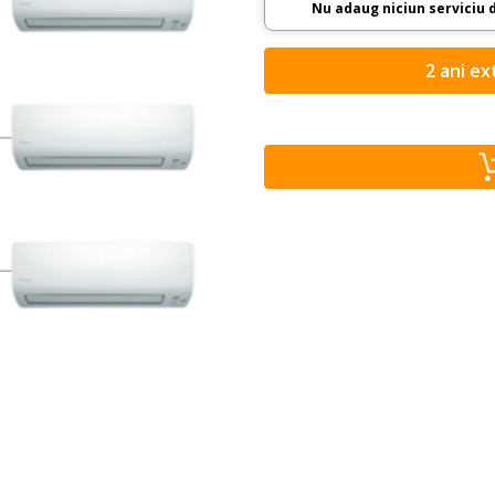
Nu adaug niciun serviciu 
2 ani ex