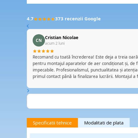
4.7
373 recenzii Google
Cristian Nicolae
CN
acum 2 luni
 echipa de
Recomand cu toată încrederea! Este deja a treia oară când apelez la această echipă
vreo
pentru montajul aparatelor de aer condiționat și, de fiecare dată, serviciile au fost
ei se
impecabile. Profesionalismul, punctualitatea și atenția l
arte
primul contact până la finalizarea lucrării. Montajul a fost realizat cu grijă, curățenie și
respect față de proprietate, iar echipa a oferit explicaț
fiecărei situații. Se vede experiența și seriozitatea cu 
Este reconfortant să găsești profesioniști pe care te p
care îi poți recomanda fără rezerve. Cu siguranță voi ap
în viitor. Mulțumesc pentru colaborarea excelentă și pentru standardele ridicate de
calitate! 👏❄️🏡
Specificatii tehnice
Modalitati de plata