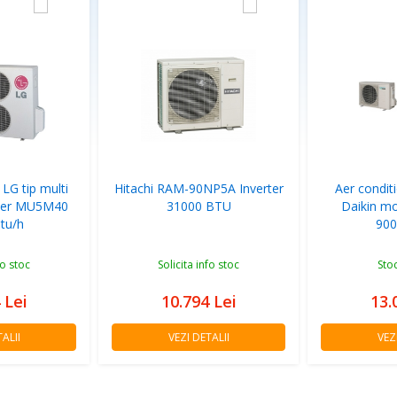
 LG tip multi
Hitachi RAM-90NP5A Inverter
Aer conditi
rter MU5M40
31000 BTU
Daikin m
tu/h
900
fo stoc
Solicita info stoc
Sto
4
Lei
10.794
Lei
13.
ALII
VEZI DETALII
VEZ