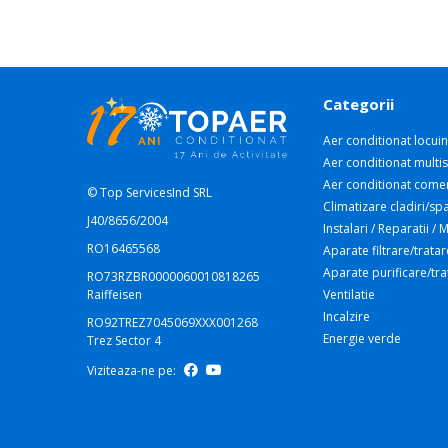
Categorii
Aer conditionat locuin
Aer conditionat multis
Aer conditionat comer
© Top ServicesInd SRL
Climatizare cladiri/spa
J40/8656/2004
Instalari / Reparatii /
RO16465568
Aparate filtrare/tratar
Aparate purificare/tr
RO73RZBR0000060010818265
Raiffeisen
Ventilatie
Incalzire
RO92TREZ7045069XXX001268
Energie verde
Trez Sector 4
Viziteaza-ne pe: