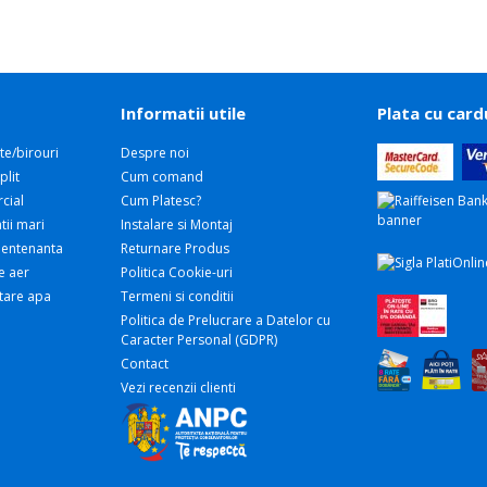
Informatii utile
Plata cu card
te/birouri
Despre noi
plit
Cum comand
cial
Cum Platesc?
tii mari
Instalare si Montaj
 Mentenanta
Returnare Produs
e aer
Politica Cookie-uri
atare apa
Termeni si conditii
Politica de Prelucrare a Datelor cu
Caracter Personal (GDPR)
Contact
Vezi recenzii clienti