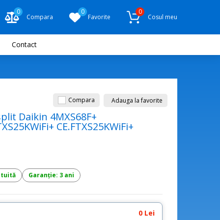
0
0
0
Compara
Favorite
Cosul meu
Contact
Compara
Adauga la favorite
split Daikin 4MXS68F+
TXS25KWiFi+ CE.FTXS25KWiFi+
atuită
Garanție: 3 ani
0 Lei