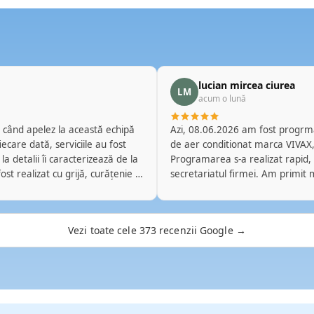
lucian mircea ciurea
LM
acum o lună
Azi, 08.06.2026 am fost progrmat
de aer conditionat marca VIVAX, 
a detalii îi caracterizează de la
Programarea s-a realizat rapid, telefonic prin amabilitatea d-nei Flori de la
secretariatul firmei. Am primit 
ii clare și soluții adaptate
veni reprezentantul firmei Top A
care își desfășoară activitatea.
Mircea Marinica a fost foarte pu
oți baza de fiecare dată și pe
efectuat operatiunile de revizie s
Vezi toate cele 373 recenzii Google →
ela din nou la serviciile lor și
sfaturi si lamuriri privind modul de folosire 
aceasta ocazie ca si acum doi ani
Conditionat a lucrat la fel de pro
modalitatile de plata pot fi realiz
iar factura pt lucrari am primit
Multumesc firmei Top Aer si feli