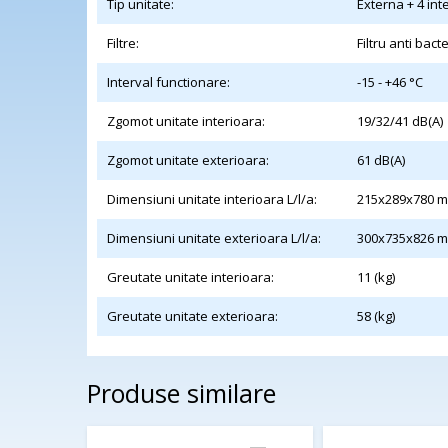
Tip unitate:
Externa + 4 int
Filtre:
Filtru anti bact
Interval functionare:
-15 - +46 °C
Zgomot unitate interioara:
19/32/41 dB(A)
Zgomot unitate exterioara:
61 dB(A)
Dimensiuni unitate interioara L/l/a:
215x289x780 
Dimensiuni unitate exterioara L/l/a:
300x735x826 
Greutate unitate interioara:
11 (kg)
Greutate unitate exterioara:
58 (kg)
Produse similare