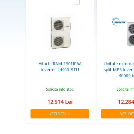
Hitachi RAM-130NP6A
Unitate externa
Inverter 44400 BTU
split MPS Inve
40000 b
Solicita info stoc
Solicita in
12.514
Lei
12.28
VEZI DETALII
VEZI DET