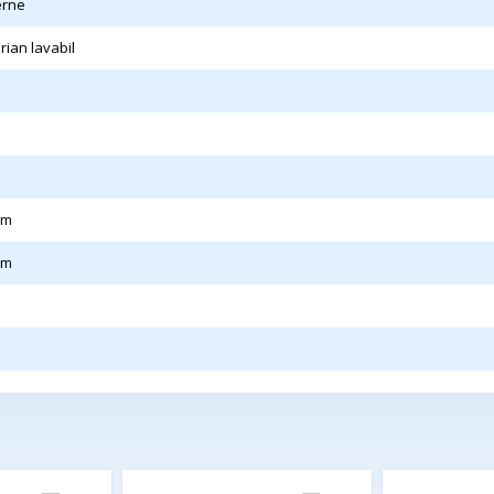
erne
interesate sa apeleze la produsele
erian lavabil
mm
mm