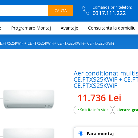
Comanda prin telefon:
0317.111.222
e
Programare Montaj
Avantaje
Consultanta la domiciliu
.FTXS25KWiFi+ CE.FTXS25KWiFi+ CE.FTXS25KWiFi+ CE.FTXS25KWiFi
Aer conditionat multi
CE.FTXS25KWiFi+ CE.F
CE.FTXS25KWiFi
11.736 Lei
• Solicita info stoc
Livrare gr
Fara montaj