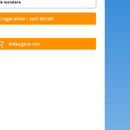
de instalare
tragarantie - vezi detalii
Adauga in cos