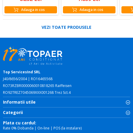
Adauga in cos
Adauga in cos
VEZI TOATE PRODUSELE
Top ServicesInd SRL
J40/8656/2004 | RO16465568
RO73RZBR0000060010818265 Raiffeisen
RO92TREZ7045069XXX001268 Trez Sct.4
Informatii utile
Categorii
Plata cu cardul:
Rate 0% Dobanda | On-line | POS (la instalare)