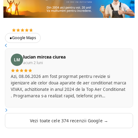
4.7
374 recenzii Google
●
Google Maps
lucian mircea ciurea
LM
acum 2 luni
Azi, 08.06.2026 am fost progrmat pentru revizie si
igienizare ale celor doua aparate de aer conditionat marca
VIVAX, achizitionate in anul 2024 de la Top Aer Conditionat
. Programarea s-a realizat rapid, telefonic prin
amabilitatea d-nei Flori de la secretariatul firmei. Am
primit mesaj cu o zi inainte pentru a confirma ora la care
va veni reprezentantul firmei Top Aer care se ocupa cu
Vezi toate cele 374 recenzii Google →
serviciile de mentenanta. D-l Mircea Marinica a fost foarte
punctual si a sosit la ora convenita de comun acord. A
efectuat operatiunile de revizie si igienizare foarte