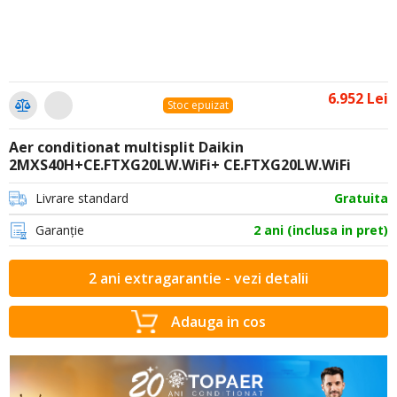
6.952 Lei
Stoc epuizat
Aer conditionat multisplit Daikin
2MXS40H+CE.FTXG20LW.WiFi+ CE.FTXG20LW.WiFi
Livrare standard
Gratuita
Garanție
2 ani (inclusa in pret)
2 ani extragarantie - vezi detalii
Adauga in cos