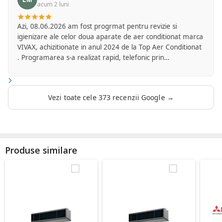
acum 2 luni
Azi, 08.06.2026 am fost progrmat pentru revizie si
igienizare ale celor doua aparate de aer conditionat marca
VIVAX, achizitionate in anul 2024 de la Top Aer Conditionat
. Programarea s-a realizat rapid, telefonic prin
amabilitatea d-nei Flori de la secretariatul firmei. Am
primit mesaj cu o zi inainte pentru a confirma ora la care
va veni reprezentantul firmei Top Aer care se ocupa cu
Vezi toate cele 373 recenzii Google →
serviciile de mentenanta. D-l Mircea Marinica a fost foarte
punctual si a sosit la ora convenita de comun acord. A
efectuat operatiunile de revizie si igienizare foarte
profesional si mi-a oferit si citeva sfaturi si lamuriri privind
modul de folosire a aparatelor in cauza. Mentionez cu
Produse similare
aceasta ocazie ca si acum doi ani la montajul aparatelor ,
d-l Ciprian de la Top Aer Conditionat a lucrat la fel de
profesionist si cu atentie la detalii. Apreciez faptul ca
modalitatile de plata pot fi realizate la alegere, atit cash cit
si cu cardul la fata locului iar factura pt lucrari am primit-o
aproape instant pe mail dupa efectuarea platii. Multumesc
firmei Top Aer si felicitari angajatilor acesteia. Recomand si