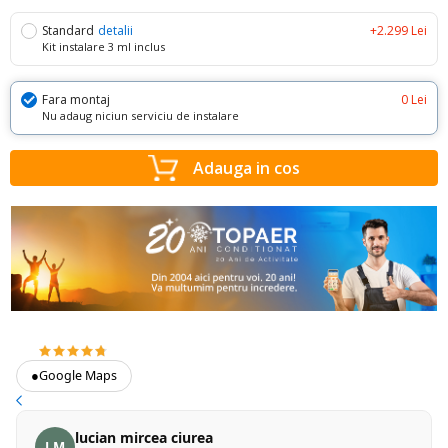
Standard
detalii
+2.299 Lei
Kit instalare 3 ml inclus
Fara montaj
0 Lei
Nu adaug niciun serviciu de instalare
Adauga in cos
4.7
373 recenzii Google
●
Google Maps
lucian mircea ciurea
LM