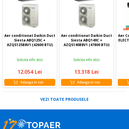
altor persoane interesate sa apeleze la produsele si
serviciile acestei firme.
Aer conditionat Daikin Duct
Aer conditionat Daikin Duct
Aer C
Siesta ABQ125C +
Siesta ABQ140C +
ELECT
AZQS125B8V1 (42600 BTU)
AZQS140B8V1 (47800 BTU)
Solicita info stoc
Solicita info stoc
12.054
Lei
13.318
Lei
Adauga in cos
Adauga in cos
VEZI TOATE PRODUSELE