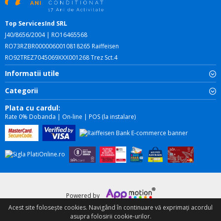
Top ServicesInd SRL
J40/8656/2004 | RO16465568
RO73RZBR0000060010818265 Raiffeisen
RO92TREZ7045069XXX001268 Trez Sct.4
Informatii utile
Categorii
Plata cu cardul:
Rate 0% Dobanda | On-line | POS (la instalare)
Powered by
Acest site foloseşte cookies. Navigând în continuare vă exprimați acordul
asupra folosirii cookie-urilor.