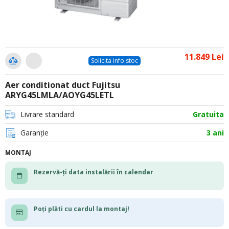
11.849 Lei
Solicita info stoc
Aer conditionat duct Fujitsu
ARYG45LMLA/AOYG45LETL
Livrare standard
Gratuita
Garanție
3 ani
MONTAJ
Rezervă-ți data instalării în calendar
Poți plăti cu cardul la montaj!