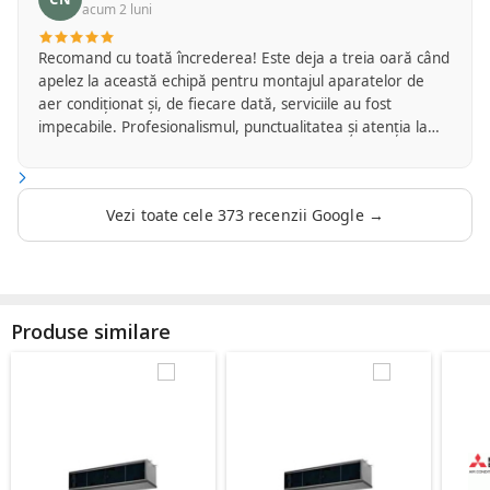
acum 2 luni
Recomand cu toată încrederea! Este deja a treia oară când
apelez la această echipă pentru montajul aparatelor de
aer condiționat și, de fiecare dată, serviciile au fost
impecabile. Profesionalismul, punctualitatea și atenția la
detalii îi caracterizează de la primul contact până la
finalizarea lucrării. Montajul a fost realizat cu grijă,
curățenie și respect față de proprietate, iar echipa a oferit
Vezi toate cele 373 recenzii Google →
explicații clare și soluții adaptate fiecărei situații. Se vede
experiența și seriozitatea cu care își desfășoară activitatea.
Este reconfortant să găsești profesioniști pe care te poți
baza de fiecare dată și pe care îi poți recomanda fără
rezerve. Cu siguranță voi apela din nou la serviciile lor și în
Produse similare
viitor. Mulțumesc pentru colaborarea excelentă și pentru
standardele ridicate de calitate! 👏❄️🏡