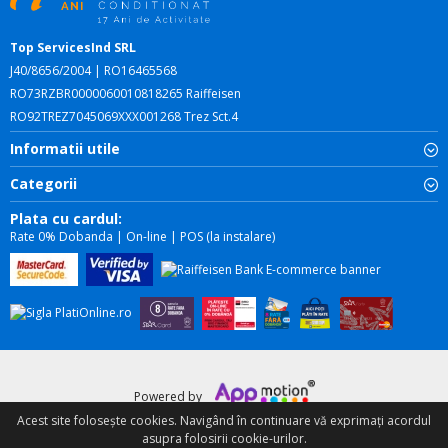
Top ServicesInd SRL
J40/8656/2004 | RO16465568
RO73RZBR0000060010818265 Raiffeisen
RO92TREZ7045069XXX001268 Trez Sct.4
Informatii utile
Categorii
Plata cu cardul:
Rate 0% Dobanda | On-line | POS (la instalare)
Powered by
Acest site foloseşte cookies. Navigând în continuare vă exprimați acordul
asupra folosirii cookie-urilor.