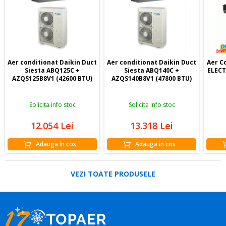
Aer conditionat Daikin Duct
Aer conditionat Daikin Duct
Aer C
Siesta ABQ125C +
Siesta ABQ140C +
ELECT
AZQS125B8V1 (42600 BTU)
AZQS140B8V1 (47800 BTU)
Solicita info stoc
Solicita info stoc
12.054
Lei
13.318
Lei
Adauga in cos
Adauga in cos
VEZI TOATE PRODUSELE