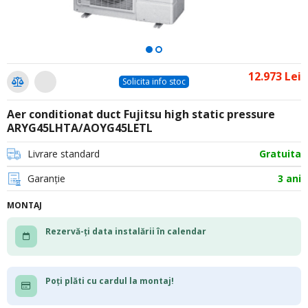
12.973 Lei
Solicita info stoc
Aer conditionat duct Fujitsu high static pressure
ARYG45LHTA/AOYG45LETL
Livrare standard
Gratuita
Garanție
3 ani
MONTAJ
Rezervă-ți data instalării în calendar
Poți plăti cu cardul la montaj!