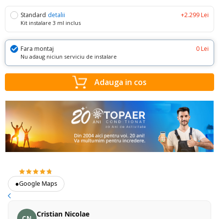
Standard
detalii
+2.299 Lei
Kit instalare 3 ml inclus
Fara montaj
0 Lei
Nu adaug niciun serviciu de instalare
Adauga in cos
4.7
373 recenzii Google
●
Google Maps
Cristian Nicolae
CN