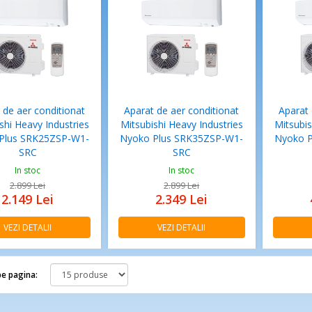
 de aer conditionat
Aparat de aer conditionat
Aparat 
shi Heavy Industries
Mitsubishi Heavy Industries
Mitsubis
Plus SRK25ZSP-W1-
Nyoko Plus SRK35ZSP-W1-
Nyoko P
SRC
SRC
In stoc
In stoc
2.899
Lei
2.899
Lei
2.149
Lei
2.349
Lei
VEZI DETALII
VEZI DETALII
e pagina: