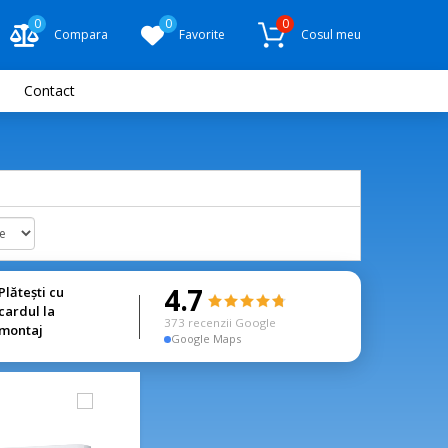
0
0
0
Compara
Favorite
Cosul meu
Contact
4.7
Plătești cu
cardul la
373 recenzii Google
montaj
Google Maps