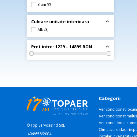
3 ani
(3)
Culoare unitate interioara
Alb
(3)
Pret intre:
1229 - 14899 RON
Categorii
Aer conditionat locuin
Aer conditionat multis
Aer conditionat comer
© Top ServicesInd SRL
Climatizare cladiri/spa
J40/8656/2004
Instalari / Reparatii /