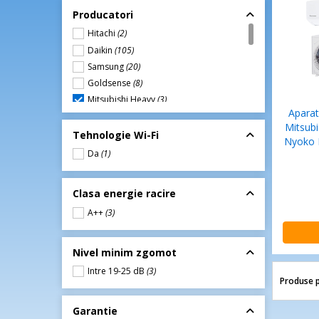
Producatori
Hitachi
(2)
Daikin
(105)
Samsung
(20)
Goldsense
(8)
Mitsubishi Heavy
(3)
Aparat
Kyato
(4)
Mitsubi
Mitsubishi
(29)
Tehnologie Wi-Fi
Nyoko 
Haier
(5)
Da
(1)
Whirlpool
(17)
T klima
(10)
Clasa energie racire
LG
(31)
A++
(3)
Ariston
(5)
Bosch
(16)
Tesla
(1)
Nivel minim zgomot
Platinium
(3)
Intre 19-25 dB
(3)
Produse p
Panasonic
(2)
Yashido
(9)
Garantie
Aux
(2)