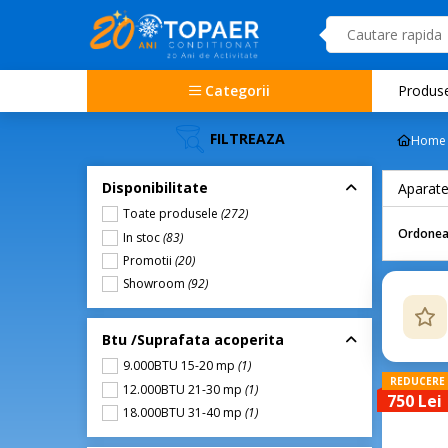
Categorii
Produs
FILTREAZA
Home
Disponibilitate
Aparate
Toate produsele
(272)
Ordonea
In stoc
(83)
Promotii
(20)
Showroom
(92)
Btu /Suprafata acoperita
9.000BTU 15-20 mp
(1)
REDUCERE
12.000BTU 21-30 mp
(1)
750 Lei
18.000BTU 31-40 mp
(1)