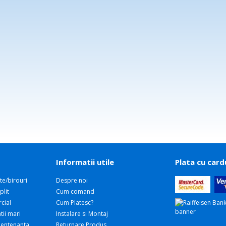
Informatii utile
Plata cu card
te/birouri
Despre noi
plit
Cum comand
cial
Cum Platesc?
tii mari
Instalare si Montaj
 Mentenanta
Returnare Produs