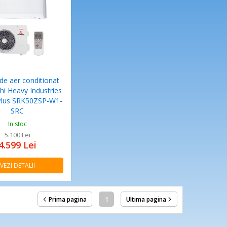
de aer conditionat
hi Heavy Industries
lus SRK50ZSP-W1-
SRC
In stoc
5.100
Lei
4.599
Lei
VEZI DETALII
Prima pagina
1
Ultima pagina