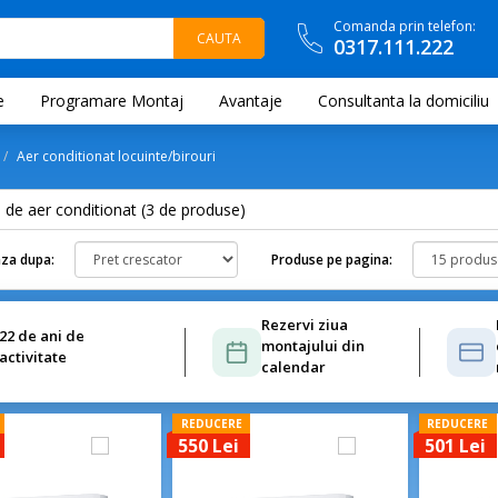
Comanda prin telefon:
0317.111.222
e
Programare Montaj
Avantaje
Consultanta la domiciliu
Aer conditionat locuinte/birouri
 de aer conditionat (
3
de produse)
za dupa:
Produse pe pagina:
Rezervi ziua
22 de ani de
montajului din
activitate
calendar
REDUCERE
REDUCERE
550 Lei
501 Lei