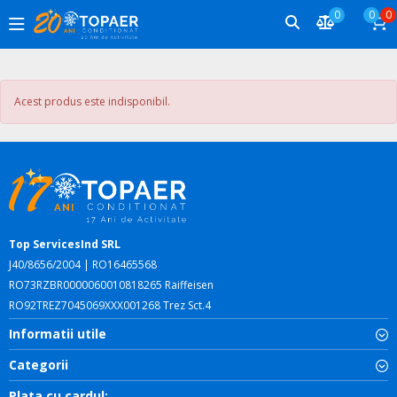
0
0
0
Acest produs este indisponibil.
Top ServicesInd SRL
J40/8656/2004 | RO16465568
RO73RZBR0000060010818265 Raiffeisen
RO92TREZ7045069XXX001268 Trez Sct.4
Informatii utile
Categorii
Plata cu cardul: